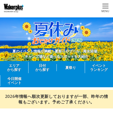
MENU
夏のイベント情報が満載！夏祭りやプール、海水浴場、
キャンプ場など遊べるスポットを大紹介
エリア
日付
イベント
夏祭り
から探す
から探す
ランキング
今日開催
イベント
2026年情報へ順次更新しておりますが一部、昨年の情
報もございます。予めご了承ください。