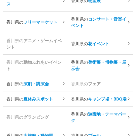
香川県の
物産展
ス
香川県の
コンサート・音楽イ
香川県の
フリーマーケット
ベント
香川県の
アニメ・ゲームイベ
香川県の
花イベント
ント
香川県の
動物ふれあいイベン
香川県の
美術展・博物展・展
ト
示会
香川県の
演劇・講演会
香川県の
フェア
香川県の
夏休みスポット
香川県の
キャンプ場・BBQ場
香川県の
遊園地・テーマパー
香川県の
グランピング
ク
香川県の
水族館・動物園
香川県の
プール