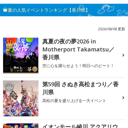
夏の人気イベントランキング【香川県】
2026/08/08 更新
真夏の夜の夢2026 in
1
Motherport Takamatsu／
香川県
空に心を躍らせよう！明日へのビート！
第59回 さぬき高松まつり／香
2
川県
高松の夏を盛り上げる一大イベント
イオンモール綾川 アクアリウ