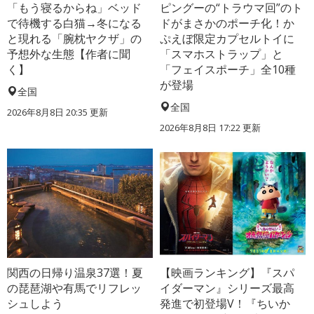
「もう寝るからね」ベッド
ピングーの“トラウマ回”のト
で待機する白猫→冬になる
ドがまさかのポーチ化！か
と現れる「腕枕ヤクザ」の
ぷえぼ限定カプセルトイに
予想外な生態【作者に聞
「スマホストラップ」と
く】
「フェイスポーチ」全10種
が登場
全国
全国
2026年8月8日 20:35
更新
2026年8月8日 17:22
更新
関西の日帰り温泉37選！夏
【映画ランキング】『スパ
の琵琶湖や有馬でリフレッ
イダーマン』シリーズ最高
シュしよう
発進で初登場V！『ちいか