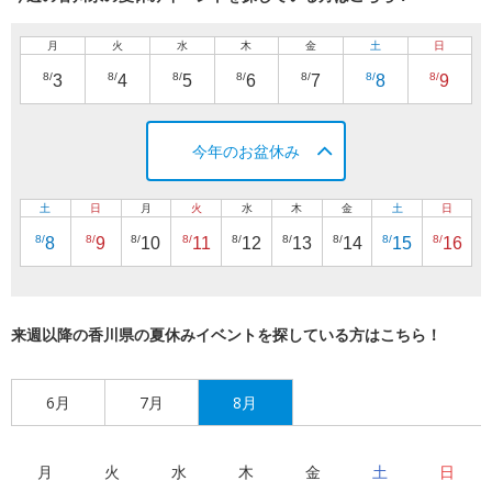
月
火
水
木
金
土
日
8/
8/
8/
8/
8/
8/
8/
3
4
5
6
7
8
9
今年のお盆休み
土
日
月
火
水
木
金
土
日
8/
8/
8/
8/
8/
8/
8/
8/
8/
8
9
10
11
12
13
14
15
16
来週以降の香川県の夏休みイベントを探している方はこちら！
6月
7月
8月
月
火
水
木
金
土
日