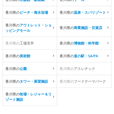
香川県の
ビーチ・海水浴場
香川県の
温泉・スパリゾート
香川県の
アウトレット・ショ
香川県の
商業施設・百貨店
ッピングモール
香川県の
工場見学
香川県の
博物館・科学館
香川県の
美術館
香川県の
道の駅・SA/PA
香川県の
公園
香川県の
アスレチック
香川県の
タワー・展望施設
香川県の
フードテーマパーク
香川県の
牧場・レジャー＆リ
ゾート施設