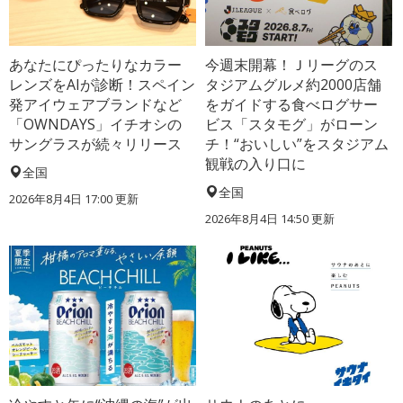
あなたにぴったりなカラー
今週末開幕！Ｊリーグのス
レンズをAIが診断！スペイン
タジアムグルメ約2000店舗
発アイウェアブランドなど
をガイドする食べログサー
「OWNDAYS」イチオシの
ビス「スタモグ」がローン
サングラスが続々リリース
チ！“おいしい”をスタジアム
観戦の入り口に
全国
全国
2026年8月4日 17:00
更新
2026年8月4日 14:50
更新