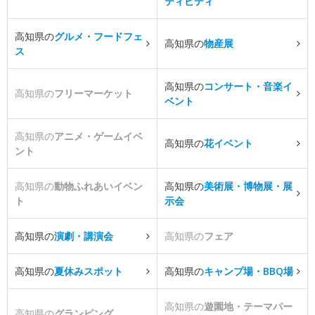
ティビティ
高知県の
グルメ・フードフェ
高知県の
物産展
ス
高知県の
コンサート・音楽イ
高知県の
フリーマーケット
ベント
高知県の
アニメ・ゲームイベ
高知県の
花イベント
ント
高知県の
動物ふれあいイベン
高知県の
美術展・博物展・展
ト
示会
高知県の
演劇・講演会
高知県の
フェア
高知県の
夏休みスポット
高知県の
キャンプ場・BBQ場
高知県の
遊園地・テーマパー
高知県の
グランピング