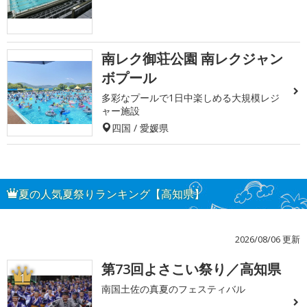
南レク御荘公園 南レクジャン
ボプール
多彩なプールで1日中楽しめる大規模レジ
ャー施設
四国 / 愛媛県
夏の人気夏祭りランキング【高知県】
2026/08/06 更新
第73回よさこい祭り／高知県
1
南国土佐の真夏のフェスティバル