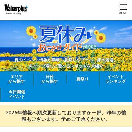
MENU
夏のイベント情報が満載！夏祭りやプール、海水浴場、
キャンプ場など遊べるスポットを大紹介
エリア
日付
イベント
夏祭り
から探す
から探す
ランキング
今日開催
イベント
2026年情報へ順次更新しておりますが一部、昨年の情
報もございます。予めご了承ください。