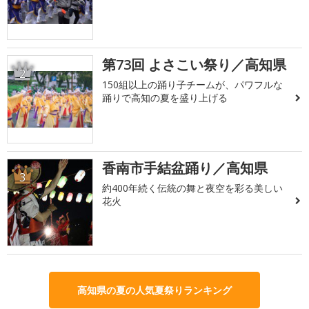
第73回 よさこい祭り／高知県
2
150組以上の踊り子チームが、パワフルな
踊りで高知の夏を盛り上げる
香南市手結盆踊り／高知県
3
約400年続く伝統の舞と夜空を彩る美しい
花火
高知県の夏の人気夏祭りランキング