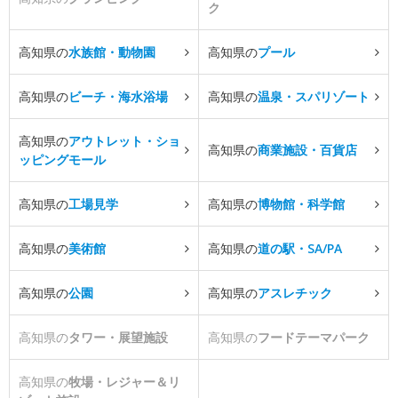
ク
高知県の
水族館・動物園
高知県の
プール
高知県の
ビーチ・海水浴場
高知県の
温泉・スパリゾート
高知県の
アウトレット・ショ
高知県の
商業施設・百貨店
ッピングモール
高知県の
工場見学
高知県の
博物館・科学館
高知県の
美術館
高知県の
道の駅・SA/PA
高知県の
公園
高知県の
アスレチック
高知県の
タワー・展望施設
高知県の
フードテーマパーク
高知県の
牧場・レジャー＆リ