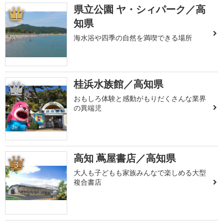
県立公園 ヤ・シィパーク／高
1
知県
海水浴や四季の自然を満喫できる場所
桂浜水族館／高知県
2
おもしろ体験と感動がもりだくさんな業界
の異端児
高知 蔦屋書店／高知県
3
大人も子どもも家族みんなで楽しめる大型
複合書店