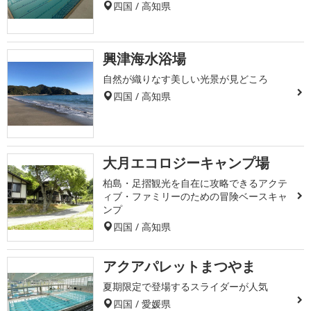
四国 / 高知県
興津海水浴場
自然が織りなす美しい光景が見どころ
四国 / 高知県
大月エコロジーキャンプ場
柏島・足摺観光を自在に攻略できるアクテ
ィブ・ファミリーのための冒険ベースキャ
ンプ
四国 / 高知県
アクアパレットまつやま
夏期限定で登場するスライダーが人気
四国 / 愛媛県