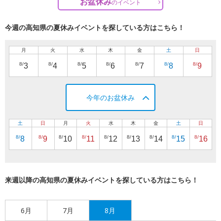
お盆休み
の
イベント
今週の高知県の夏休みイベントを探している方はこちら！
月
火
水
木
金
土
日
8/
8/
8/
8/
8/
8/
8/
3
4
5
6
7
8
9
今年のお盆休み
土
日
月
火
水
木
金
土
日
8/
8/
8/
8/
8/
8/
8/
8/
8/
8
9
10
11
12
13
14
15
16
来週以降の高知県の夏休みイベントを探している方はこちら！
6月
7月
8月