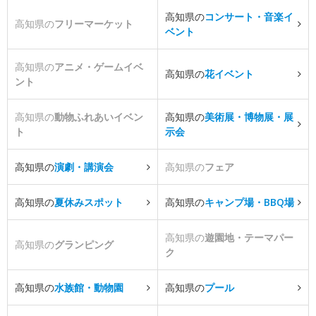
高知県の
コンサート・音楽イ
高知県の
フリーマーケット
ベント
高知県の
アニメ・ゲームイベ
高知県の
花イベント
ント
高知県の
動物ふれあいイベン
高知県の
美術展・博物展・展
ト
示会
高知県の
演劇・講演会
高知県の
フェア
高知県の
夏休みスポット
高知県の
キャンプ場・BBQ場
高知県の
遊園地・テーマパー
高知県の
グランピング
ク
高知県の
水族館・動物園
高知県の
プール