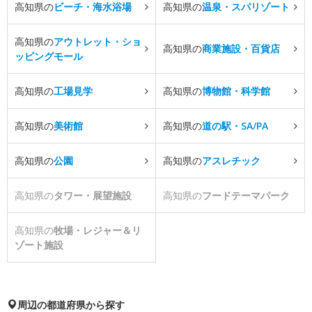
高知県の
ビーチ・海水浴場
高知県の
温泉・スパリゾート
高知県の
アウトレット・ショ
高知県の
商業施設・百貨店
ッピングモール
高知県の
工場見学
高知県の
博物館・科学館
高知県の
美術館
高知県の
道の駅・SA/PA
高知県の
公園
高知県の
アスレチック
高知県の
タワー・展望施設
高知県の
フードテーマパーク
高知県の
牧場・レジャー＆リ
ゾート施設
周辺の都道府県から探す