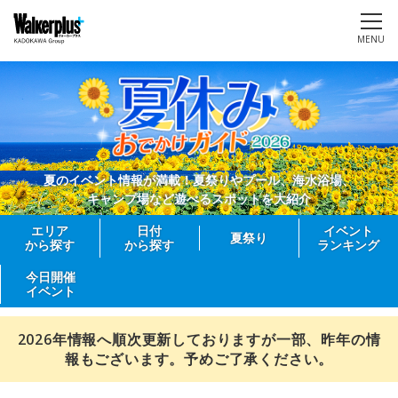
MENU
夏のイベント情報が満載！夏祭りやプール、海水浴場、
キャンプ場など遊べるスポットを大紹介
エリア
日付
イベント
夏祭り
から探す
から探す
ランキング
今日開催
イベント
2026年情報へ順次更新しておりますが一部、昨年の情
報もございます。予めご了承ください。