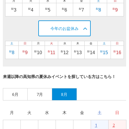
月
火
水
木
金
土
日
8/
8/
8/
8/
8/
8/
8/
3
4
5
6
7
8
9
今年のお盆休み
土
日
月
火
水
木
金
土
日
8/
8/
8/
8/
8/
8/
8/
8/
8/
8
9
10
11
12
13
14
15
16
来週以降の高知県の夏休みイベントを探している方はこちら！
6月
7月
8月
月
火
水
木
金
土
日
1
2