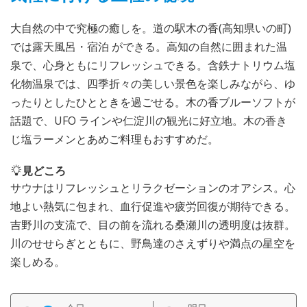
大自然の中で究極の癒しを。道の駅木の香(高知県いの町)
では露天風呂・宿泊 ができる。高知の自然に囲まれた温
泉で、心身ともにリフレッシュできる。含鉄ナトリウム塩
化物温泉では、四季折々の美しい景色を楽しみながら、ゆ
ったりとしたひとときを過ごせる。木の香ブルーソフトが
話題で、UFO ラインや仁淀川の観光に好立地。木の香き
じ塩ラーメンとあめご料理もおすすめだ。
見どころ
サウナはリフレッシュとリラクゼーションのオアシス。心
地よい熱気に包まれ、血行促進や疲労回復が期待できる。
吉野川の支流で、目の前を流れる桑瀬川の透明度は抜群。
川のせせらぎとともに、野鳥達のさえずりや満点の星空を
楽しめる。