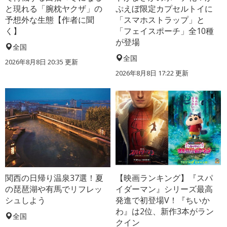
と現れる「腕枕ヤクザ」の
ぷえぼ限定カプセルトイに
予想外な生態【作者に聞
「スマホストラップ」と
く】
「フェイスポーチ」全10種
が登場
全国
全国
2026年8月8日 20:35
更新
2026年8月8日 17:22
更新
関西の日帰り温泉37選！夏
【映画ランキング】『スパ
の琵琶湖や有馬でリフレッ
イダーマン』シリーズ最高
シュしよう
発進で初登場V！『ちいか
わ』は2位、新作3本がラン
全国
クイン