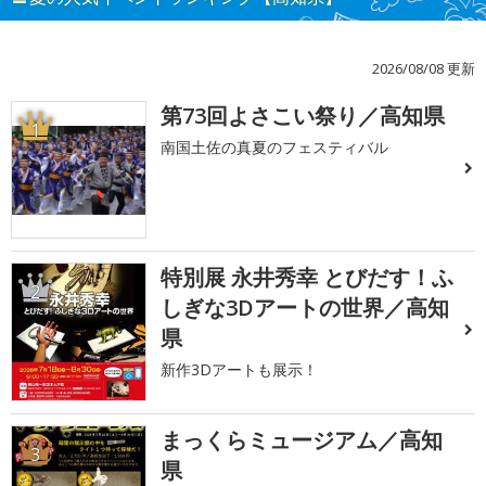
2026/08/08 更新
第73回よさこい祭り／高知県
1
南国土佐の真夏のフェスティバル
特別展 永井秀幸 とびだす！ふ
2
しぎな3Dアートの世界／高知
県
新作3Dアートも展示！
まっくらミュージアム／高知
3
県