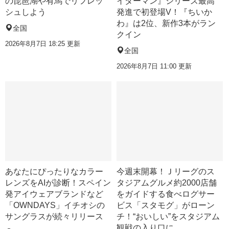
の琵琶湖や有馬でリフレッ
イダーマン』シリーズ最高
シュしよう
発進で初登場V！『ちいか
わ』は2位、新作3本がラン
全国
クイン
2026年8月7日 18:25
更新
全国
2026年8月7日 11:00
更新
あなたにぴったりなカラー
今週末開幕！Ｊリーグのス
レンズをAIが診断！スペイン
タジアムグルメ約2000店舗
発アイウェアブランドなど
をガイドする食べログサー
「OWNDAYS」イチオシの
ビス「スタモグ」がローン
サングラスが続々リリース
チ！“おいしい”をスタジアム
観戦の入り口に