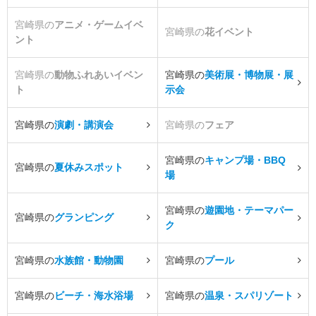
宮崎県の
アニメ・ゲームイベ
宮崎県の
花イベント
ント
宮崎県の
動物ふれあいイベン
宮崎県の
美術展・博物展・展
ト
示会
宮崎県の
演劇・講演会
宮崎県の
フェア
宮崎県の
キャンプ場・BBQ
宮崎県の
夏休みスポット
場
宮崎県の
遊園地・テーマパー
宮崎県の
グランピング
ク
宮崎県の
水族館・動物園
宮崎県の
プール
宮崎県の
ビーチ・海水浴場
宮崎県の
温泉・スパリゾート