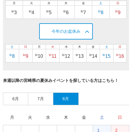
月
火
水
木
金
土
日
8/
8/
8/
8/
8/
8/
8/
3
4
5
6
7
8
9
今年のお盆休み
土
日
月
火
水
木
金
土
日
8/
8/
8/
8/
8/
8/
8/
8/
8/
8
9
10
11
12
13
14
15
16
来週以降の宮崎県の夏休みイベントを探している方はこちら！
6月
7月
8月
月
火
水
木
金
土
日
1
2