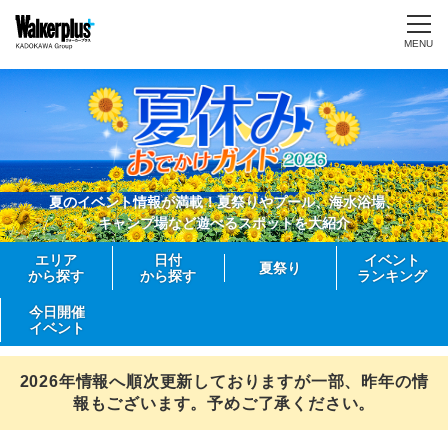
MENU
夏のイベント情報が満載！夏祭りやプール、海水浴場、
キャンプ場など遊べるスポットを大紹介
エリア
日付
イベント
夏祭り
から探す
から探す
ランキング
今日開催
イベント
2026年情報へ順次更新しておりますが一部、昨年の情
報もございます。予めご了承ください。