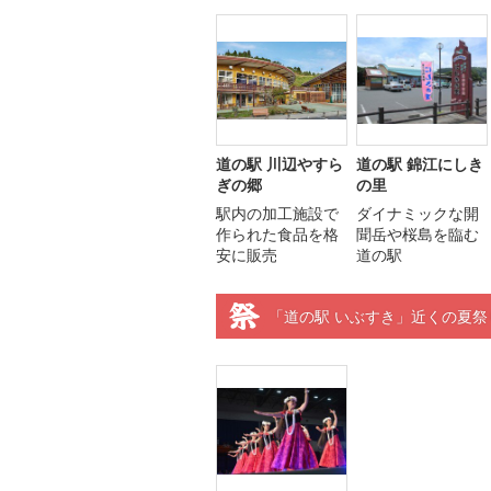
道の駅 川辺やすら
道の駅 錦江にしき
ぎの郷
の里
駅内の加工施設で
ダイナミックな開
作られた食品を格
聞岳や桜島を臨む
安に販売
道の駅
「道の駅 いぶすき」近くの夏祭