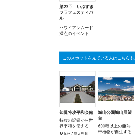
第23回 いぶすき
フラフェスティバ
ル
ハワイアンムード
満点のイベント
このスポットを見ている人はこちらも
知覧特攻平和会館
城山公園城山展望
台
特攻の記録から世
界平和を伝える
600種以上の亜熱
帯植物が自生する
九州 / 鹿児島県