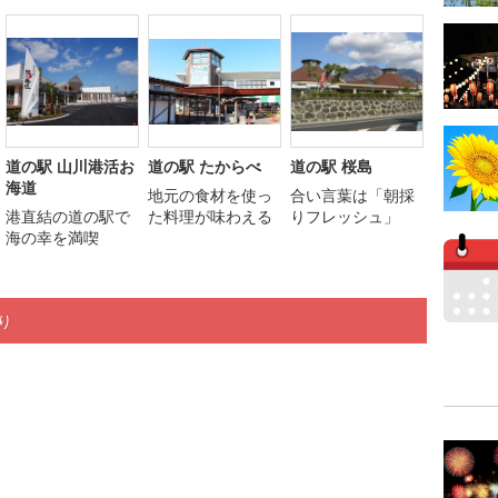
道の駅 山川港活お
道の駅 たからべ
道の駅 桜島
海道
地元の食材を使っ
合い言葉は「朝採
港直結の道の駅で
た料理が味わえる
りフレッシュ」
海の幸を満喫
り