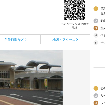
第
1
児
錦
2
このページをスマホで
見る
第
3
伊
4
営業時間など
地図・アクセス
ナ
5
砂
1
サ
2
フ
3