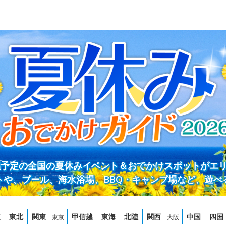
開催予定の全国の夏休みイベント＆おでかけスポットがエ
トや、プール、海水浴場、BBQ・キャンプ場など、遊べ
道
東北
関東
甲信越
東海
北陸
関西
中国
四国
東京
大阪