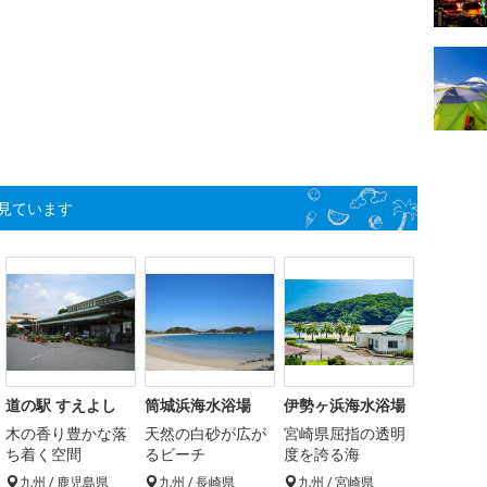
見ています
道の駅 すえよし
筒城浜海水浴場
伊勢ヶ浜海水浴場
木の香り豊かな落
天然の白砂が広が
宮崎県屈指の透明
ち着く空間
るビーチ
度を誇る海
九州 / 鹿児島県
九州 / 長崎県
九州 / 宮崎県