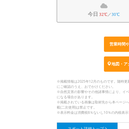
今日
32℃
／
30℃
営業時間
地図・ア
※掲載情報は2025年12月のものです。随
にご確認のうえ、おでかけください。
※自然災害の影響やその他諸事情により、イ
になる場合があります。
※掲載されている画像は取材先から本ページ
載(二次使用)は禁止です。
※表示料金は消費税8％ないし10％の内税表示
スポット詳細
トップ