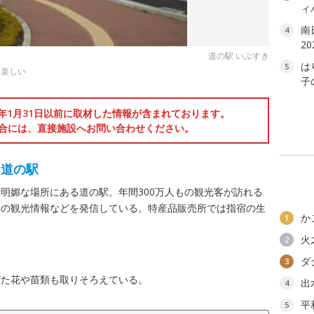
ィ
南
4
2
道の駅 いぶすき
は
5
も楽しい
子
6年1月31日以前に取材した情報が含まれております。
合には、直接施設へお問い合わせください。
る道の駅
明媚な場所にある道の駅。年間300万人もの観光客が訪れる
新の観光情報などを発信している。特産品販売所では指宿の生
か
1
火
2
ダ
3
びた花や苗類も取りそろえている。
出
4
平
5