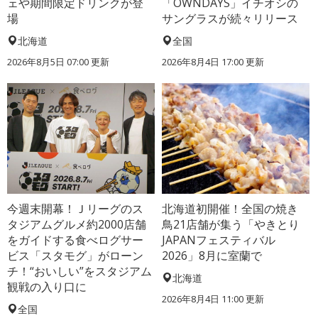
ェや期間限定ドリンクが登
「OWNDAYS」イチオシの
場
サングラスが続々リリース
北海道
全国
2026年8月5日 07:00
更新
2026年8月4日 17:00
更新
今週末開幕！Ｊリーグのス
北海道初開催！全国の焼き
タジアムグルメ約2000店舗
鳥21店舗が集う「やきとり
をガイドする食べログサー
JAPANフェスティバル
ビス「スタモグ」がローン
2026」8月に室蘭で
チ！“おいしい”をスタジアム
北海道
観戦の入り口に
2026年8月4日 11:00
更新
全国