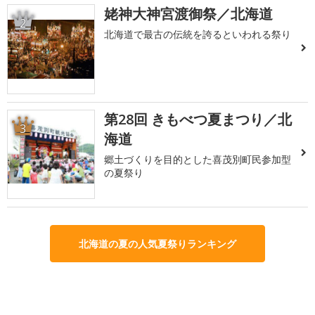
姥神大神宮渡御祭／北海道
2
北海道で最古の伝統を誇るといわれる祭り
第28回 きもべつ夏まつり／北
3
海道
郷土づくりを目的とした喜茂別町民参加型
の夏祭り
北海道の夏の人気夏祭りランキング