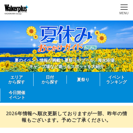
MENU
夏のイベント情報が満載！夏祭りやプール、海水浴場、
キャンプ場など遊べるスポットを大紹介
エリア
日付
イベント
夏祭り
から探す
から探す
ランキング
今日開催
イベント
2026年情報へ順次更新しておりますが一部、昨年の情
報もございます。予めご了承ください。