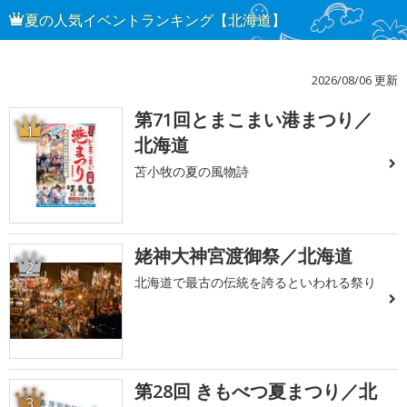
夏の人気イベントランキング【北海道】
2026/08/06 更新
第71回とまこまい港まつり／
1
北海道
苫小牧の夏の風物詩
姥神大神宮渡御祭／北海道
2
北海道で最古の伝統を誇るといわれる祭り
第28回 きもべつ夏まつり／北
3