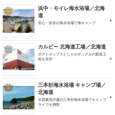
浜中・モイレ海水浴場／北海
1
道
安心・安全の海水浴場で海キャンプ
カルビー 北海道工場／北海道
2
ポテトチップスとじゃがポックルの製造工
程を見学
三本杉海水浴場 キャンプ場／
3
北海道
水質最高評価の三本杉海水浴場でキャンプ
ライフを満喫