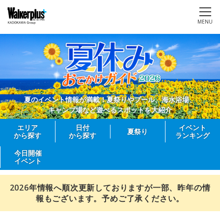
MENU
夏のイベント情報が満載！夏祭りやプール、海水浴場、
キャンプ場など遊べるスポットを大紹介
エリア
日付
イベント
夏祭り
から探す
から探す
ランキング
今日開催
イベント
2026年情報へ順次更新しておりますが一部、昨年の情
報もございます。予めご了承ください。