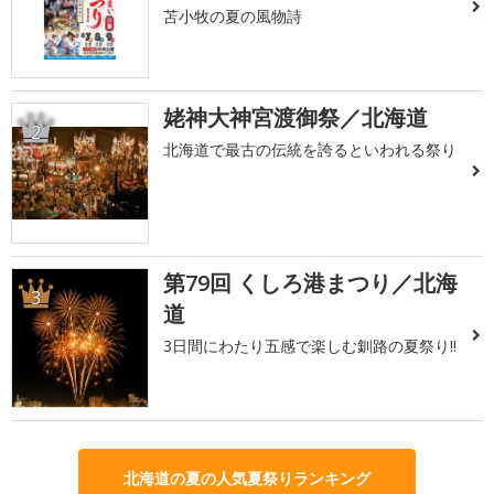
苫小牧の夏の風物詩
姥神大神宮渡御祭／北海道
2
北海道で最古の伝統を誇るといわれる祭り
第79回 くしろ港まつり／北海
3
道
3日間にわたり五感で楽しむ釧路の夏祭り!!
北海道の夏の人気夏祭りランキング