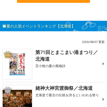
夏の人気イベントランキング【北海道】
2026/08/07 更新
第71回とまこまい港まつり／
1
北海道
苫小牧の夏の風物詩
姥神大神宮渡御祭／北海道
2
北海道で最古の伝統を誇るといわれる祭り