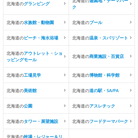
北海道の
遊園地・テーマパー
北海道の
グランピング
ク
北海道の
水族館・動物園
北海道の
プール
北海道の
ビーチ・海水浴場
北海道の
温泉・スパリゾート
北海道の
アウトレット・ショ
北海道の
商業施設・百貨店
ッピングモール
北海道の
工場見学
北海道の
博物館・科学館
北海道の
美術館
北海道の
道の駅・SA/PA
北海道の
公園
北海道の
アスレチック
北海道の
タワー・展望施設
北海道の
フードテーマパーク
北海道の
牧場・レジャー＆リ