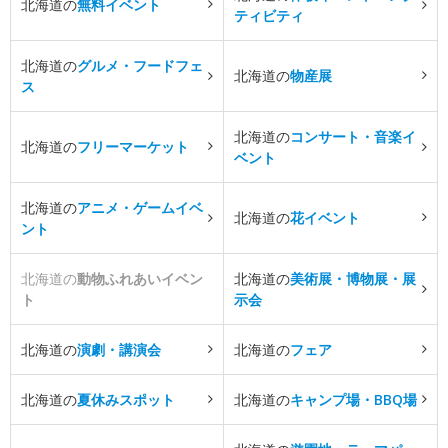
北海道の
無料イベント
ティビティ
北海道の
グルメ・フードフェ
北海道の
物産展
ス
北海道の
コンサート・音楽イ
北海道の
フリーマーケット
ベント
北海道の
アニメ・ゲームイベ
北海道の
花イベント
ント
北海道の
動物ふれあいイベン
北海道の
美術展・博物展・展
ト
示会
北海道の
演劇・講演会
北海道の
フェア
北海道の
夏休みスポット
北海道の
キャンプ場・BBQ場