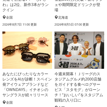
わ』は2位、新作3本がラン
ェや期間限定ドリンクが登
クイン
場
全国
北海道
2026年8月7日 11:00
更新
2026年8月5日 07:00
更新
あなたにぴったりなカラー
今週末開幕！Ｊリーグのス
レンズをAIが診断！スペイン
タジアムグルメ約2000店舗
発アイウェアブランドなど
をガイドする食べログサー
「OWNDAYS」イチオシの
ビス「スタモグ」がローン
サングラスが続々リリース
チ！“おいしい”をスタジアム
観戦の入り口に
全国