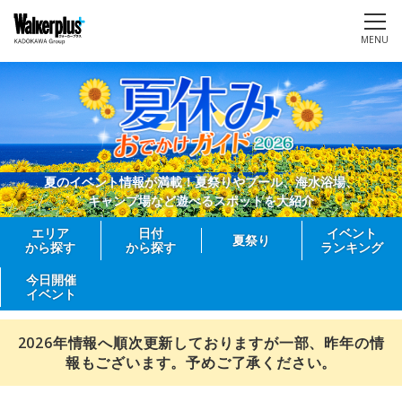
MENU
夏のイベント情報が満載！夏祭りやプール、海水浴場、
キャンプ場など遊べるスポットを大紹介
エリア
日付
イベント
夏祭り
から探す
から探す
ランキング
今日開催
イベント
2026年情報へ順次更新しておりますが一部、昨年の情
報もございます。予めご了承ください。