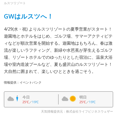
ルスツリゾート
GWはルスツへ！
4/29(水・祝) よりルスツリゾートの夏季営業がスタート！
遊園地とホテルをはじめ、ゴルフ場、サマーアクティビテ
ィなどが順次営業を開始する。遊園地はもちろん、春は激
流が楽しいラフティング、新緑や水芭蕉が芽生えるゴルフ
場、リゾートホテルでのゆったりとした宿泊に、温泉大浴
場や室内造波プールなど、夏も盛沢山のルスツリゾート！
大自然に囲まれて、楽しいひとときを過ごそう。
情報提供：イベントバンク
今日
明日
25℃
／
19℃
25℃
／
19℃
天気情報提供元：株式会社ライフビジネスウェザー