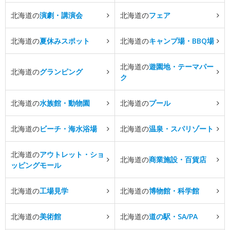
北海道の
演劇・講演会
北海道の
フェア
北海道の
夏休みスポット
北海道の
キャンプ場・BBQ場
北海道の
遊園地・テーマパー
北海道の
グランピング
ク
北海道の
水族館・動物園
北海道の
プール
北海道の
ビーチ・海水浴場
北海道の
温泉・スパリゾート
北海道の
アウトレット・ショ
北海道の
商業施設・百貨店
ッピングモール
北海道の
工場見学
北海道の
博物館・科学館
北海道の
美術館
北海道の
道の駅・SA/PA