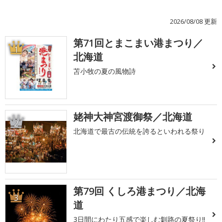
2026/08/08 更新
第71回とまこまい港まつり／
1
北海道
苫小牧の夏の風物詩
姥神大神宮渡御祭／北海道
2
北海道で最古の伝統を誇るといわれる祭り
第79回 くしろ港まつり／北海
3
道
3日間にわたり五感で楽しむ釧路の夏祭り!!