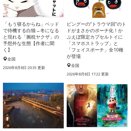
「もう寝るからね」ベッド
ピングーの“トラウマ回”のト
で待機する白猫→冬になる
ドがまさかのポーチ化！か
と現れる「腕枕ヤクザ」の
ぷえぼ限定カプセルトイに
予想外な生態【作者に聞
「スマホストラップ」と
く】
「フェイスポーチ」全10種
が登場
全国
全国
2026年8月8日 20:35
更新
2026年8月8日 17:22
更新