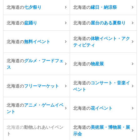
北海道の
七夕祭り
北海道の
縁日・納涼祭
北海道の
盆踊り
北海道の
屋台のある夏祭り
北海道の
体験イベント・アク
北海道の
無料イベント
ティビティ
北海道の
グルメ・フードフェ
北海道の
物産展
ス
北海道の
コンサート・音楽イ
北海道の
フリーマーケット
ベント
北海道の
アニメ・ゲームイベ
北海道の
花イベント
ント
北海道の
動物ふれあいイベン
北海道の
美術展・博物展・展
ト
示会