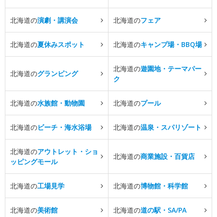
北海道の
演劇・講演会
北海道の
フェア
北海道の
夏休みスポット
北海道の
キャンプ場・BBQ場
北海道の
遊園地・テーマパー
北海道の
グランピング
ク
北海道の
水族館・動物園
北海道の
プール
北海道の
ビーチ・海水浴場
北海道の
温泉・スパリゾート
北海道の
アウトレット・ショ
北海道の
商業施設・百貨店
ッピングモール
北海道の
工場見学
北海道の
博物館・科学館
北海道の
美術館
北海道の
道の駅・SA/PA