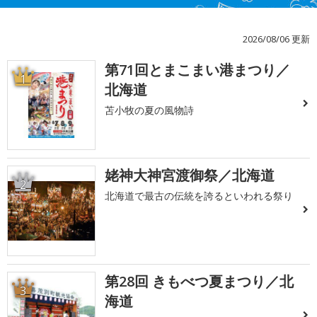
2026/08/06 更新
第71回とまこまい港まつり／
1
北海道
苫小牧の夏の風物詩
姥神大神宮渡御祭／北海道
2
北海道で最古の伝統を誇るといわれる祭り
第28回 きもべつ夏まつり／北
3
海道