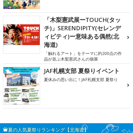
「木梨憲武展ーTOUCH(タッ
チ)」SERENDIPITY(セレンデ
ィピティ)ー意味ある偶然(北
海道)
「触れるアート」をテーマに約200点の作
品が並ぶ木梨憲武さんの個展
JAF札幌支部 夏祭りイベント
夏休みの思い出に！JAF札幌支部 夏祭り
夏の人気夏祭りランキング【北海道】