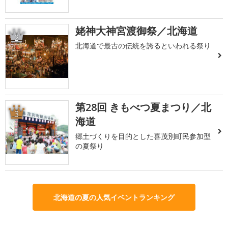
姥神大神宮渡御祭／北海道
2
北海道で最古の伝統を誇るといわれる祭り
第28回 きもべつ夏まつり／北
3
海道
郷土づくりを目的とした喜茂別町民参加型
の夏祭り
北海道の夏の人気イベントランキング