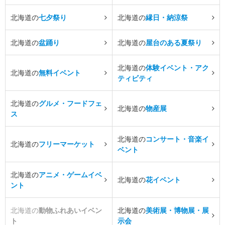
北海道の
七夕祭り
北海道の
縁日・納涼祭
北海道の
盆踊り
北海道の
屋台のある夏祭り
北海道の
体験イベント・アク
北海道の
無料イベント
ティビティ
北海道の
グルメ・フードフェ
北海道の
物産展
ス
北海道の
コンサート・音楽イ
北海道の
フリーマーケット
ベント
北海道の
アニメ・ゲームイベ
北海道の
花イベント
ント
北海道の
動物ふれあいイベン
北海道の
美術展・博物展・展
ト
示会