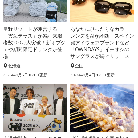
星野リゾートが運営する
あなたにぴったりなカラー
「雲海テラス」が累計来場
レンズをAIが診断！スペイン
者数200万人突破！新オブジ
発アイウェアブランドなど
ェや期間限定ドリンクが登
「OWNDAYS」イチオシの
場
サングラスが続々リリース
北海道
全国
2026年8月5日 07:00
更新
2026年8月4日 17:00
更新