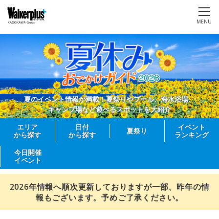
MENU
夏のイベント情報が満載！夏祭りやプール、海水浴場、
キャンプ場など遊べるスポットを大紹介
エリア
日付
イベント
夏祭り
から探す
から探す
ランキング
今日開催
イベント
2026年情報へ順次更新しておりますが一部、昨年の情
報もございます。予めご了承ください。