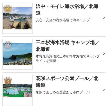
浜中・モイレ海水浴場／北海
1
道
安心・安全の海水浴場で海キャンプ
三本杉海水浴場 キャンプ場／
2
北海道
水質最高評価の三本杉海水浴場でキャンプ
ライフを満喫
花咲スポーツ公園プール／北
3
海道
家族で楽しめる歴史ある市民プール