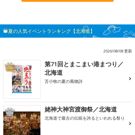
夏の人気イベントランキング【北海道】
2026/08/08 更新
第71回とまこまい港まつり／
1
北海道
苫小牧の夏の風物詩
姥神大神宮渡御祭／北海道
2
北海道で最古の伝統を誇るといわれる祭り