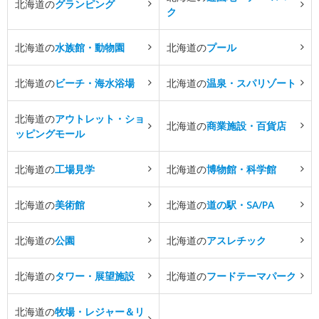
北海道の
グランピング
ク
北海道の
水族館・動物園
北海道の
プール
北海道の
ビーチ・海水浴場
北海道の
温泉・スパリゾート
北海道の
アウトレット・ショ
北海道の
商業施設・百貨店
ッピングモール
北海道の
工場見学
北海道の
博物館・科学館
北海道の
美術館
北海道の
道の駅・SA/PA
北海道の
公園
北海道の
アスレチック
北海道の
タワー・展望施設
北海道の
フードテーマパーク
北海道の
牧場・レジャー＆リ