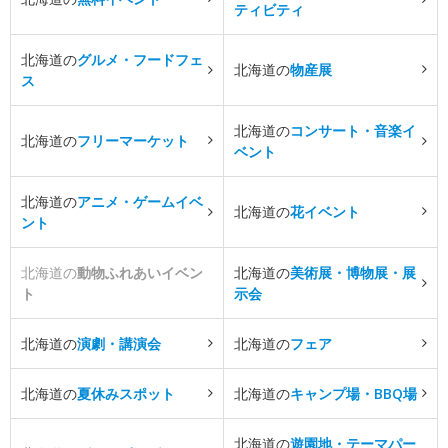
ティビティ
北海道の
グルメ・フードフェ
北海道の
物産展
ス
北海道の
コンサート・音楽イ
北海道の
フリーマーケット
ベント
北海道の
アニメ・ゲームイベ
北海道の
花イベント
ント
北海道の
動物ふれあいイベン
北海道の
美術展・博物展・展
ト
示会
北海道の
演劇・講演会
北海道の
フェア
北海道の
夏休みスポット
北海道の
キャンプ場・BBQ場
北海道の
遊園地・テーマパー