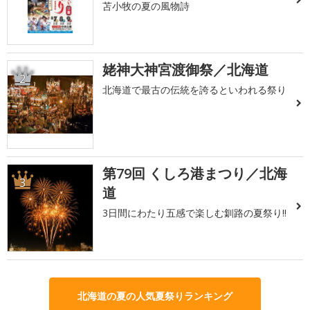
苫小牧の夏の風物詩
姥神大神宮渡御祭／北海道
2
北海道で最古の伝統を誇るといわれる祭り
第79回 くしろ港まつり／北海
3
道
3日間にわたり五感で楽しむ釧路の夏祭り!!
北海道の夏の人気夏祭りランキング