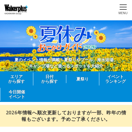
MENU
夏のイベント情報が満載！夏祭りやプール、海水浴場、
キャンプ場など遊べるスポットを大紹介
エリア
日付
イベント
夏祭り
から探す
から探す
ランキング
今日開催
イベント
2026年情報へ順次更新しておりますが一部、昨年の情
報もございます。予めご了承ください。