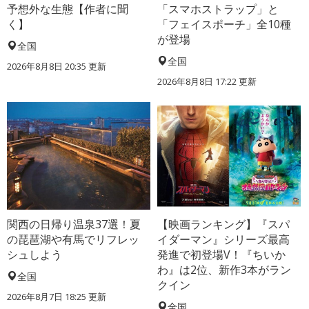
予想外な生態【作者に聞
「スマホストラップ」と
く】
「フェイスポーチ」全10種
が登場
全国
全国
2026年8月8日 20:35
更新
2026年8月8日 17:22
更新
関西の日帰り温泉37選！夏
【映画ランキング】『スパ
の琵琶湖や有馬でリフレッ
イダーマン』シリーズ最高
シュしよう
発進で初登場V！『ちいか
わ』は2位、新作3本がラン
全国
クイン
2026年8月7日 18:25
更新
全国