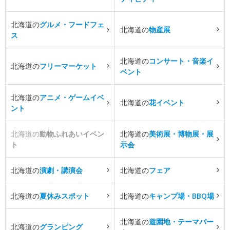
北海道の
グルメ・フードフェ
北海道の
物産展
ス
北海道の
コンサート・音楽イ
北海道の
フリーマーケット
ベント
北海道の
アニメ・ゲームイベ
北海道の
花イベント
ント
北海道の
動物ふれあいイベン
北海道の
美術展・博物展・展
ト
示会
北海道の
演劇・講演会
北海道の
フェア
北海道の
夏休みスポット
北海道の
キャンプ場・BBQ場
北海道の
遊園地・テーマパー
北海道の
グランピング