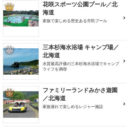
花咲スポーツ公園プール／北
1
海道
家族で楽しめる歴史ある市民プール
三本杉海水浴場 キャンプ場／
2
北海道
水質最高評価の三本杉海水浴場でキャンプ
ライフを満喫
ファミリーランドみかさ遊園
3
／北海道
家族連れで楽しめるレジャー施設