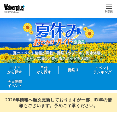
MENU
夏のイベント情報が満載！夏祭りやプール、海水浴場、
キャンプ場など遊べるスポットを大紹介
エリア
日付
イベント
夏祭り
から探す
から探す
ランキング
今日開催
イベント
2026年情報へ順次更新しておりますが一部、昨年の情
報もございます。予めご了承ください。