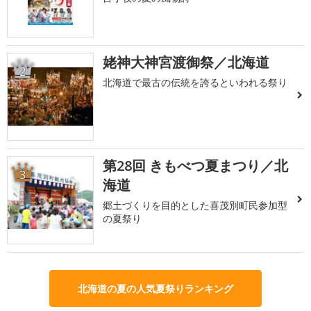
姥神大神宮渡御祭／北海道
2
北海道で最古の伝統を誇るといわれる祭り
第28回 きもべつ夏まつり／北
3
海道
郷土づくりを目的とした喜茂別町民参加型
の夏祭り
北海道の夏の人気夏祭りランキング