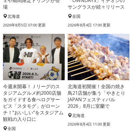
ェや期間限定ドリンクが登
「OWNDAYS」イチオシの
場
サングラスが続々リリース
北海道
全国
2026年8月5日 07:00
更新
2026年8月4日 17:00
更新
今週末開幕！Ｊリーグのス
北海道初開催！全国の焼き
タジアムグルメ約2000店舗
鳥21店舗が集う「やきとり
をガイドする食べログサー
JAPANフェスティバル
ビス「スタモグ」がローン
2026」8月に室蘭で
チ！“おいしい”をスタジアム
北海道
観戦の入り口に
2026年8月4日 11:00
更新
全国