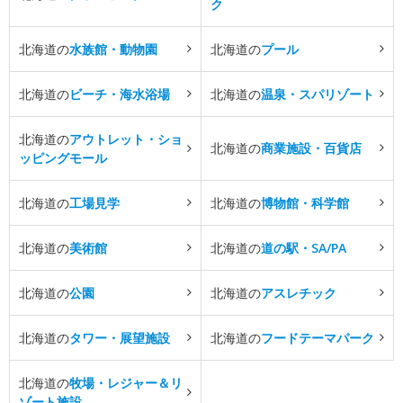
ク
北海道の
水族館・動物園
北海道の
プール
北海道の
ビーチ・海水浴場
北海道の
温泉・スパリゾート
北海道の
アウトレット・ショ
北海道の
商業施設・百貨店
ッピングモール
北海道の
工場見学
北海道の
博物館・科学館
北海道の
美術館
北海道の
道の駅・SA/PA
北海道の
公園
北海道の
アスレチック
北海道の
タワー・展望施設
北海道の
フードテーマパーク
北海道の
牧場・レジャー＆リ
ゾート施設