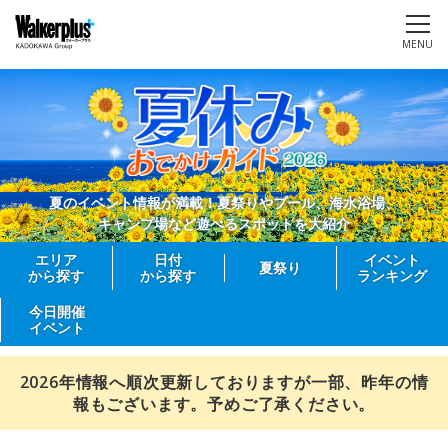
MENU
夏のイベント情報が満載！夏祭りやプール、海水浴場、
キャンプ場など遊べるスポットを大紹介
エリア
日付
イベント
夏祭り
から探す
から探す
ランキング
今日開催
イベント
2026年情報へ順次更新しておりますが一部、昨年の情
報もございます。予めご了承ください。