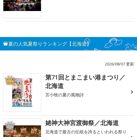
夏の人気夏祭りランキング【北海道】
2026/08/07 更新
第71回とまこまい港まつり／
1
北海道
苫小牧の夏の風物詩
姥神大神宮渡御祭／北海道
2
北海道で最古の伝統を誇るといわれる祭り