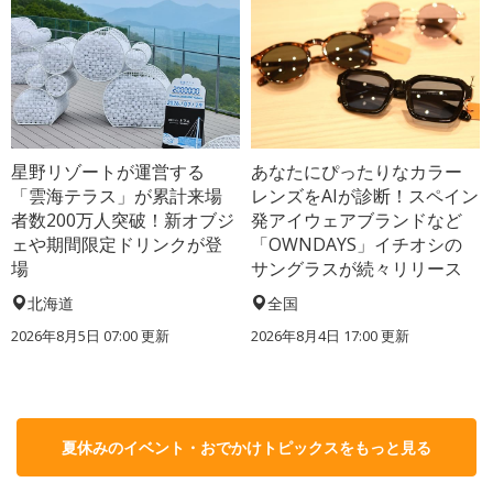
星野リゾートが運営する
あなたにぴったりなカラー
「雲海テラス」が累計来場
レンズをAIが診断！スペイン
者数200万人突破！新オブジ
発アイウェアブランドなど
ェや期間限定ドリンクが登
「OWNDAYS」イチオシの
場
サングラスが続々リリース
北海道
全国
2026年8月5日 07:00
更新
2026年8月4日 17:00
更新
夏休みのイベント・おでかけトピックスをもっと見る