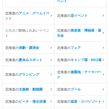
ベント
北海道の
アニメ・ゲームイベ
北海道の
花イベント
ント
北海道の
動物ふれあいイベン
北海道の
美術展・博物展・展
ト
示会
北海道の
演劇・講演会
北海道の
フェア
北海道の
夏休みスポット
北海道の
キャンプ場・BBQ場
北海道の
遊園地・テーマパー
北海道の
グランピング
ク
北海道の
水族館・動物園
北海道の
プール
北海道の
ビーチ・海水浴場
北海道の
温泉・スパリゾート