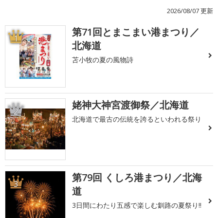
2026/08/07 更新
第71回とまこまい港まつり／
1
北海道
苫小牧の夏の風物詩
姥神大神宮渡御祭／北海道
2
北海道で最古の伝統を誇るといわれる祭り
第79回 くしろ港まつり／北海
3
道
3日間にわたり五感で楽しむ釧路の夏祭り!!