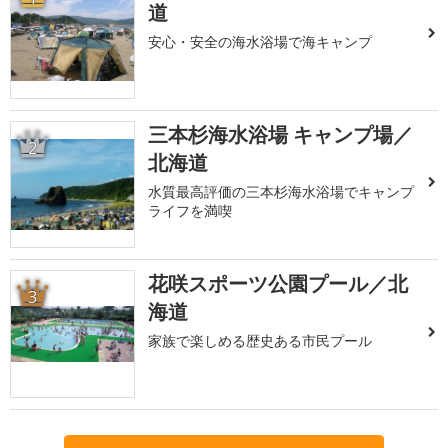
道
安心・安全の海水浴場で海キャンプ
三本杉海水浴場 キャンプ場／
2
北海道
水質最高評価の三本杉海水浴場でキャンプ
ライフを満喫
花咲スポーツ公園プール／北
3
海道
家族で楽しめる歴史ある市民プール