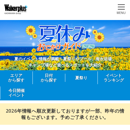
MENU
夏のイベント情報が満載！夏祭りやプール、海水浴場、
キャンプ場など遊べるスポットを大紹介
エリア
日付
イベント
夏祭り
から探す
から探す
ランキング
今日開催
イベント
2026年情報へ順次更新しておりますが一部、昨年の情
報もございます。予めご了承ください。