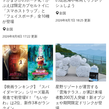
ドがまさかのポーチ化！か
の琵琶湖や有馬でリフレッ
ぷえぼ限定カプセルトイに
シュしよう
「スマホストラップ」と
全国
「フェイスポーチ」全10種
2026年8月7日 18:25
更新
が登場
全国
2026年8月8日 17:22
更新
【映画ランキング】『スパ
星野リゾートが運営する
イダーマン』シリーズ最高
「雲海テラス」が累計来場
発進で初登場V！『ちいか
者数200万人突破！新オブジ
わ』は2位、新作3本がラン
ェや期間限定ドリンクが登
クイン
場