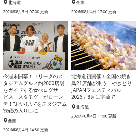
北海道
全国
2026年8月5日 07:00
更新
2026年8月4日 17:00
更新
今週末開幕！Ｊリーグのス
北海道初開催！全国の焼き
タジアムグルメ約2000店舗
鳥21店舗が集う「やきとり
をガイドする食べログサー
JAPANフェスティバル
ビス「スタモグ」がローン
2026」8月に室蘭で
チ！“おいしい”をスタジアム
北海道
観戦の入り口に
2026年8月4日 11:00
更新
全国
2026年8月4日 14:50
更新