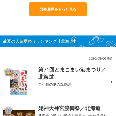
閲覧履歴をもっと見る
夏の人気夏祭りランキング【北海道】
2026/08/06 更新
第71回とまこまい港まつり／
1
北海道
苫小牧の夏の風物詩
姥神大神宮渡御祭／北海道
2
北海道で最古の伝統を誇るといわれる祭り