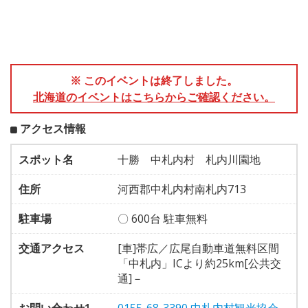
※ このイベントは終了しました。
北海道のイベントはこちらからご確認ください。
アクセス情報
スポット名
十勝 中札内村 札内川園地
住所
河西郡中札内村南札内713
駐車場
〇 600台 駐車無料
交通アクセス
[車]帯広／広尾自動車道無料区間
「中札内」ICより約25km[公共交
通]－
お問い合わせ1
0155-68-3390 中札内村観光協会