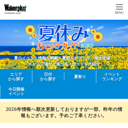
MENU
夏のイベント情報が満載！夏祭りやプール、海水浴場、
キャンプ場など遊べるスポットを大紹介
エリア
日付
イベント
夏祭り
から探す
から探す
ランキング
今日開催
イベント
2026年情報へ順次更新しておりますが一部、昨年の情
報もございます。予めご了承ください。