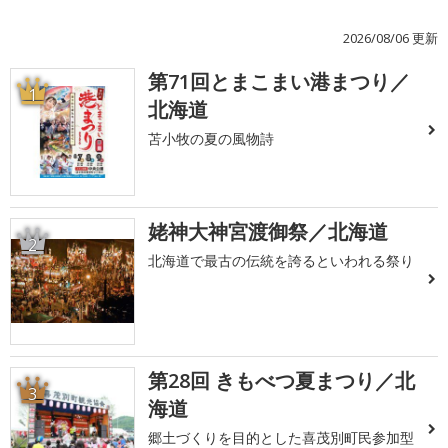
2026/08/06 更新
第71回とまこまい港まつり／
1
北海道
苫小牧の夏の風物詩
姥神大神宮渡御祭／北海道
2
北海道で最古の伝統を誇るといわれる祭り
第28回 きもべつ夏まつり／北
3
海道
郷土づくりを目的とした喜茂別町民参加型