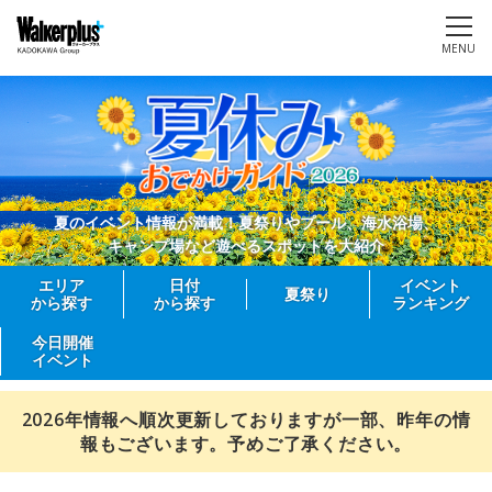
MENU
夏のイベント情報が満載！夏祭りやプール、海水浴場、
キャンプ場など遊べるスポットを大紹介
エリア
日付
イベント
夏祭り
から探す
から探す
ランキング
今日開催
イベント
2026年情報へ順次更新しておりますが一部、昨年の情
報もございます。予めご了承ください。