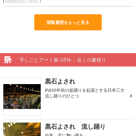
閲覧履歴をもっと見る
「手しごとアート展-DEN-」近くの夏祭り
黒石よされ
約600年前の盆踊りを起源とする日本三大
流し踊りのひとつ
黒石よされ 流し踊り
今宵、恋に舞い踊る。