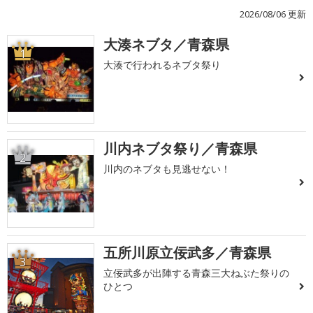
2026/08/06 更新
大湊ネブタ／青森県
1
大湊で行われるネブタ祭り
川内ネブタ祭り／青森県
2
川内のネブタも見逃せない！
五所川原立佞武多／青森県
3
立佞武多が出陣する青森三大ねぶた祭りの
ひとつ