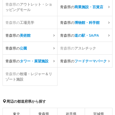
青森県の
アウトレット・ショ
青森県の
商業施設・百貨店
ッピングモール
青森県の
工場見学
青森県の
博物館・科学館
青森県の
美術館
青森県の
道の駅・SA/PA
青森県の
公園
青森県の
アスレチック
青森県の
タワー・展望施設
青森県の
フードテーマパーク
青森県の
牧場・レジャー＆リ
ゾート施設
周辺の都道府県から探す
東北
青森県
岩手県
宮城県