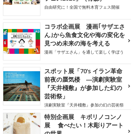
自由研究に！全国で無料木育フェス開催
コラボ企画展 漫画｢サザエさ
ん｣から魚食文化や海の変化を
見つめ未来の海を考える
漫画「サザエさん」を通して楽しく学ぼう
スポット展「70’s イラン革命
前夜の蜃気楼 ―演劇実験室
『天井棧敷』が参加した幻の
芸術祭」
演劇実験室『天井棧敷』参加の幻の芸術祭
特別企画展 キボリノコンノ
展 食べたい！木彫りアート
の世界