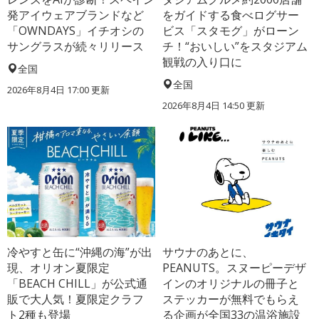
発アイウェアブランドなど
をガイドする食べログサー
「OWNDAYS」イチオシの
ビス「スタモグ」がローン
サングラスが続々リリース
チ！“おいしい”をスタジアム
観戦の入り口に
全国
全国
2026年8月4日 17:00
更新
2026年8月4日 14:50
更新
冷やすと缶に“沖縄の海”が出
サウナのあとに、
現、オリオン夏限定
PEANUTS。スヌーピーデザ
「BEACH CHILL」が公式通
インのオリジナルの冊子と
販で大人気！夏限定クラフ
ステッカーが無料でもらえ
ト2種も登場
る企画が全国33の温浴施設