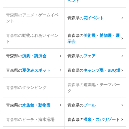
ベント
青森県の
アニメ・ゲームイベ
青森県の
花イベント
ント
青森県の
動物ふれあいイベン
青森県の
美術展・博物展・展
ト
示会
青森県の
演劇・講演会
青森県の
フェア
青森県の
夏休みスポット
青森県の
キャンプ場・BBQ場
青森県の
遊園地・テーマパー
青森県の
グランピング
ク
青森県の
水族館・動物園
青森県の
プール
青森県の
ビーチ・海水浴場
青森県の
温泉・スパリゾート