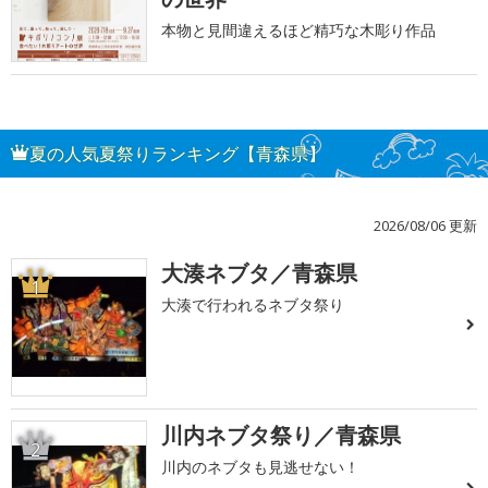
本物と見間違えるほど精巧な木彫り作品
夏の人気夏祭りランキング【青森県】
2026/08/06 更新
大湊ネブタ／青森県
1
大湊で行われるネブタ祭り
川内ネブタ祭り／青森県
2
川内のネブタも見逃せない！