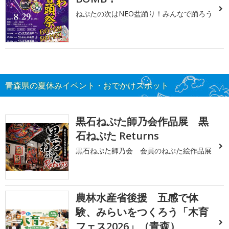
ねぷたの次はNEO盆踊り！みんなで踊ろう
青森県の夏休みイベント・おでかけスポット
黒石ねぷた師乃会作品展 黒
石ねぷた Returns
黒石ねぷた師乃会 会員のねぷた絵作品展
農林水産省後援 五感で体
験、みらいをつくろう「木育
フェス2026」（青森）