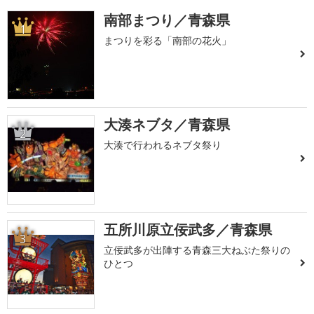
南部まつり／青森県
1
まつりを彩る「南部の花火」
大湊ネブタ／青森県
2
大湊で行われるネブタ祭り
五所川原立佞武多／青森県
3
立佞武多が出陣する青森三大ねぶた祭りの
ひとつ