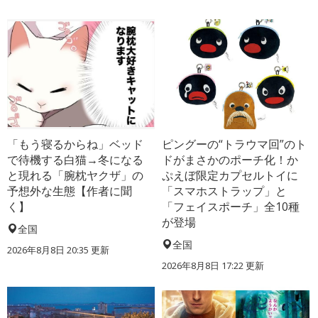
「もう寝るからね」ベッド
ピングーの“トラウマ回”のト
で待機する白猫→冬になる
ドがまさかのポーチ化！か
と現れる「腕枕ヤクザ」の
ぷえぼ限定カプセルトイに
予想外な生態【作者に聞
「スマホストラップ」と
く】
「フェイスポーチ」全10種
が登場
全国
全国
2026年8月8日 20:35
更新
2026年8月8日 17:22
更新