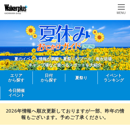
MENU
夏のイベント情報が満載！夏祭りやプール、海水浴場、
キャンプ場など遊べるスポットを大紹介
エリア
日付
イベント
夏祭り
から探す
から探す
ランキング
今日開催
イベント
2026年情報へ順次更新しておりますが一部、昨年の情
報もございます。予めご了承ください。