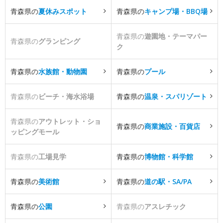
青森県の
夏休みスポット
青森県の
キャンプ場・BBQ場
青森県の
遊園地・テーマパー
青森県の
グランピング
ク
青森県の
水族館・動物園
青森県の
プール
青森県の
ビーチ・海水浴場
青森県の
温泉・スパリゾート
青森県の
アウトレット・ショ
青森県の
商業施設・百貨店
ッピングモール
青森県の
工場見学
青森県の
博物館・科学館
青森県の
美術館
青森県の
道の駅・SA/PA
青森県の
公園
青森県の
アスレチック