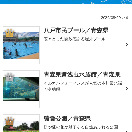
2026/08/09 更新
八戸市民プール／青森県
1
広々とした開放感ある屋外プール
青森県営浅虫水族館／青森県
2
イルカパフォーマンスが人気の本州最北端
の水族館
猿賀公園／青森県
3
桜や蓮の花が魅了する自然あふれる公園