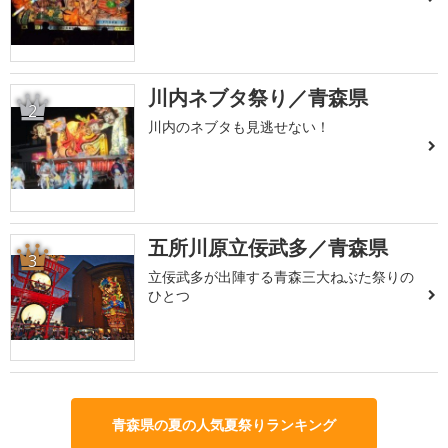
川内ネブタ祭り／青森県
2
川内のネブタも見逃せない！
五所川原立佞武多／青森県
3
立佞武多が出陣する青森三大ねぶた祭りの
ひとつ
青森県の夏の人気夏祭りランキング