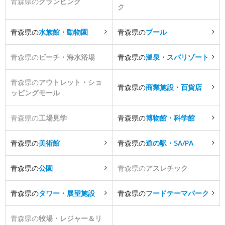
青森県の
グランピング
ク
青森県の
水族館・動物園
青森県の
プール
青森県の
ビーチ・海水浴場
青森県の
温泉・スパリゾート
青森県の
アウトレット・ショ
青森県の
商業施設・百貨店
ッピングモール
青森県の
工場見学
青森県の
博物館・科学館
青森県の
美術館
青森県の
道の駅・SA/PA
青森県の
公園
青森県の
アスレチック
青森県の
タワー・展望施設
青森県の
フードテーマパーク
青森県の
牧場・レジャー＆リ