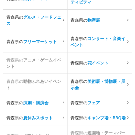
ティビティ
青森県の
グルメ・フードフェ
青森県の
物産展
ス
青森県の
コンサート・音楽イ
青森県の
フリーマーケット
ベント
青森県の
アニメ・ゲームイベ
青森県の
花イベント
ント
青森県の
動物ふれあいイベン
青森県の
美術展・博物展・展
ト
示会
青森県の
演劇・講演会
青森県の
フェア
青森県の
夏休みスポット
青森県の
キャンプ場・BBQ場
青森県の
遊園地・テーマパー