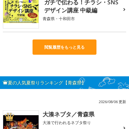
ガチで伝わる！チラシ・SNS
デザイン講座 中級編
青森県・十和田市
閲覧履歴をもっと見る
夏の人気夏祭りランキング【青森県】
2026/08/06 更新
大湊ネブタ／青森県
1
大湊で行われるネブタ祭り