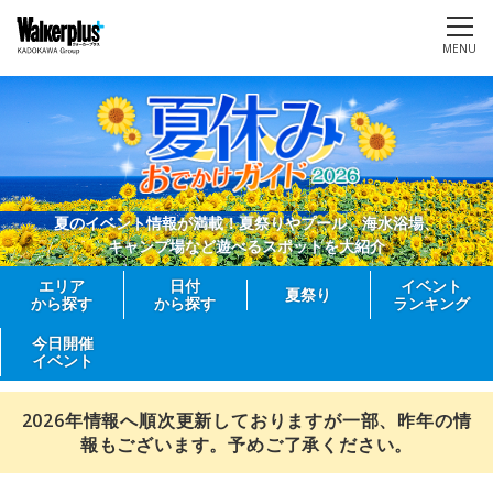
MENU
夏のイベント情報が満載！夏祭りやプール、海水浴場、
キャンプ場など遊べるスポットを大紹介
エリア
日付
イベント
夏祭り
から探す
から探す
ランキング
今日開催
イベント
2026年情報へ順次更新しておりますが一部、昨年の情
報もございます。予めご了承ください。