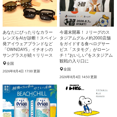
あなたにぴったりなカラー
今週末開幕！Ｊリーグのス
レンズをAIが診断！スペイン
タジアムグルメ約2000店舗
発アイウェアブランドなど
をガイドする食べログサー
「OWNDAYS」イチオシの
ビス「スタモグ」がローン
サングラスが続々リリース
チ！“おいしい”をスタジアム
観戦の入り口に
全国
全国
2026年8月4日 17:00
更新
2026年8月4日 14:50
更新