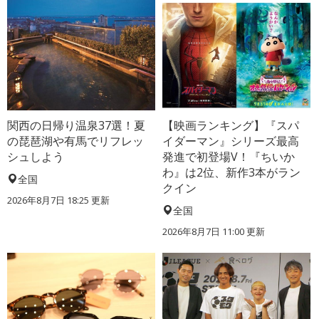
関西の日帰り温泉37選！夏
【映画ランキング】『スパ
の琵琶湖や有馬でリフレッ
イダーマン』シリーズ最高
シュしよう
発進で初登場V！『ちいか
わ』は2位、新作3本がラン
全国
クイン
2026年8月7日 18:25
更新
全国
2026年8月7日 11:00
更新