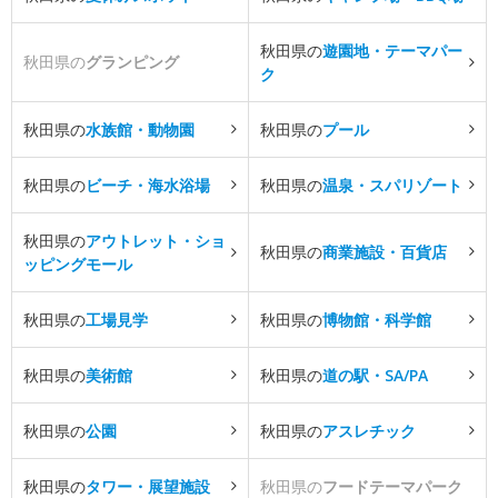
秋田県の
遊園地・テーマパー
秋田県の
グランピング
ク
秋田県の
水族館・動物園
秋田県の
プール
秋田県の
ビーチ・海水浴場
秋田県の
温泉・スパリゾート
秋田県の
アウトレット・ショ
秋田県の
商業施設・百貨店
ッピングモール
秋田県の
工場見学
秋田県の
博物館・科学館
秋田県の
美術館
秋田県の
道の駅・SA/PA
秋田県の
公園
秋田県の
アスレチック
秋田県の
タワー・展望施設
秋田県の
フードテーマパーク