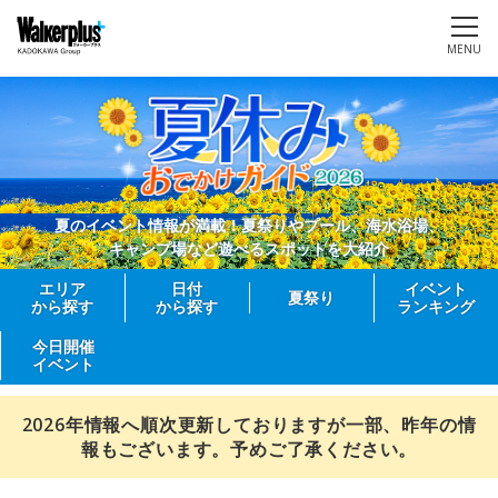
MENU
夏のイベント情報が満載！夏祭りやプール、海水浴場、
キャンプ場など遊べるスポットを大紹介
エリア
日付
イベント
夏祭り
から探す
から探す
ランキング
今日開催
イベント
2026年情報へ順次更新しておりますが一部、昨年の情
報もございます。予めご了承ください。