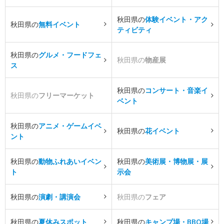
秋田県の
体験イベント・アク
秋田県の
無料イベント
ティビティ
秋田県の
グルメ・フードフェ
秋田県の
物産展
ス
秋田県の
コンサート・音楽イ
秋田県の
フリーマーケット
ベント
秋田県の
アニメ・ゲームイベ
秋田県の
花イベント
ント
秋田県の
動物ふれあいイベン
秋田県の
美術展・博物展・展
ト
示会
秋田県の
演劇・講演会
秋田県の
フェア
秋田県の
夏休みスポット
秋田県の
キャンプ場・BBQ場