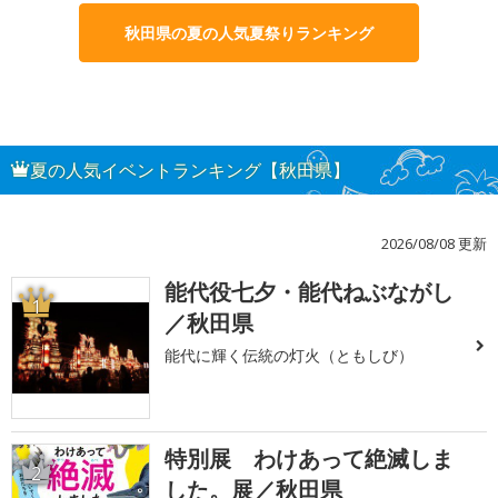
秋田県の夏の人気夏祭りランキング
夏の人気イベントランキング【秋田県】
2026/08/08 更新
能代役七夕・能代ねぶながし
1
／秋田県
能代に輝く伝統の灯火（ともしび）
特別展 わけあって絶滅しま
2
した。展／秋田県