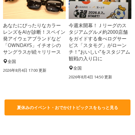
あなたにぴったりなカラー
今週末開幕！Ｊリーグのス
レンズをAIが診断！スペイン
タジアムグルメ約2000店舗
発アイウェアブランドなど
をガイドする食べログサー
「OWNDAYS」イチオシの
ビス「スタモグ」がローン
サングラスが続々リリース
チ！“おいしい”をスタジアム
観戦の入り口に
全国
全国
2026年8月4日 17:00
更新
2026年8月4日 14:50
更新
夏休みのイベント・おでかけトピックスをもっと見る