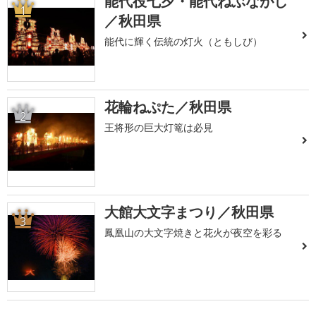
能代役七夕・能代ねぶながし
1
／秋田県
能代に輝く伝統の灯火（ともしび）
花輪ねぷた／秋田県
2
王将形の巨大灯篭は必見
大館大文字まつり／秋田県
3
鳳凰山の大文字焼きと花火が夜空を彩る