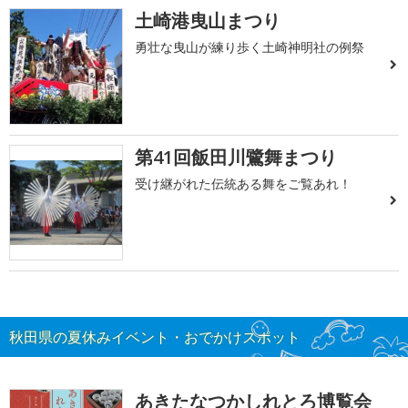
土崎港曳山まつり
勇壮な曳山が練り歩く土崎神明社の例祭
第41回飯田川鷺舞まつり
受け継がれた伝統ある舞をご覧あれ！
秋田県の夏休みイベント・おでかけスポット
あきたなつかしれとろ博覧会