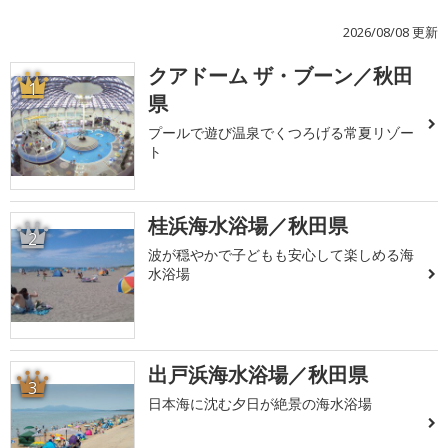
2026/08/08 更新
クアドーム ザ・ブーン／秋田
1
県
プールで遊び温泉でくつろげる常夏リゾー
ト
桂浜海水浴場／秋田県
2
波が穏やかで子どもも安心して楽しめる海
水浴場
出戸浜海水浴場／秋田県
3
日本海に沈む夕日が絶景の海水浴場