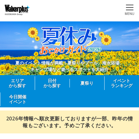
MENU
夏のイベント情報が満載！夏祭りやプール、海水浴場、
キャンプ場など遊べるスポットを大紹介
エリア
日付
イベント
夏祭り
から探す
から探す
ランキング
今日開催
イベント
2026年情報へ順次更新しておりますが一部、昨年の情
報もございます。予めご了承ください。