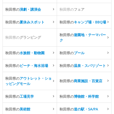
秋田県の
演劇・講演会
秋田県の
フェア
秋田県の
夏休みスポット
秋田県の
キャンプ場・BBQ場
秋田県の
遊園地・テーマパー
秋田県の
グランピング
ク
秋田県の
水族館・動物園
秋田県の
プール
秋田県の
ビーチ・海水浴場
秋田県の
温泉・スパリゾート
秋田県の
アウトレット・ショ
秋田県の
商業施設・百貨店
ッピングモール
秋田県の
工場見学
秋田県の
博物館・科学館
秋田県の
美術館
秋田県の
道の駅・SA/PA