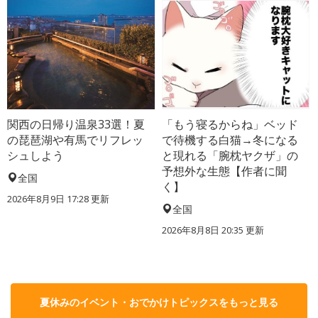
関西の日帰り温泉33選！夏
「もう寝るからね」ベッド
の琵琶湖や有馬でリフレッ
で待機する白猫→冬になる
シュしよう
と現れる「腕枕ヤクザ」の
予想外な生態【作者に聞
全国
く】
2026年8月9日 17:28
更新
全国
2026年8月8日 20:35
更新
夏休みのイベント・おでかけトピックスをもっと見る