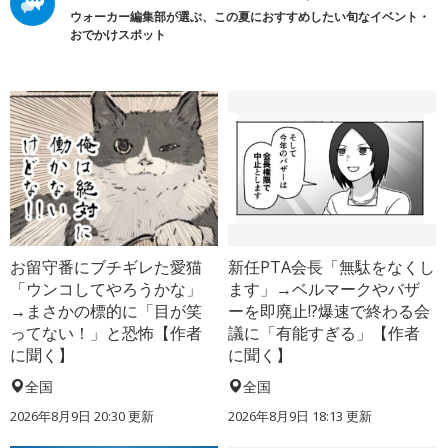
ウォーカー編集部が選ぶ、この夏におすすめしたい旬なイベント・
おでかけスポット
お留守番にブチギレた愛猫
新任PTA会長「無駄をなくし
「ウンコしてやろうかな」
ます」→ベルマークやバザ
→まさかの標的に「目が笑
ーを即廃止!?爆速で終わる会
ってない！」と恐怖【作者
議に「有能すぎる」【作者
に聞く】
に聞く】
全国
全国
2026年8月9日 20:30
更新
2026年8月9日 18:13
更新