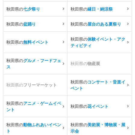
秋田県の
七夕祭り
秋田県の
縁日・納涼祭
秋田県の
盆踊り
秋田県の
屋台のある夏祭り
秋田県の
体験イベント・アク
秋田県の
無料イベント
ティビティ
秋田県の
グルメ・フードフェ
秋田県の
物産展
ス
秋田県の
コンサート・音楽イ
秋田県の
フリーマーケット
ベント
秋田県の
アニメ・ゲームイベ
秋田県の
花イベント
ント
秋田県の
動物ふれあいイベン
秋田県の
美術展・博物展・展
ト
示会