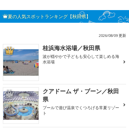
夏の人気スポットランキング【秋田県】
2026/08/09 更新
桂浜海水浴場／秋田県
1
波が穏やかで子どもも安心して楽しめる海
水浴場
クアドーム ザ・ブーン／秋田
2
県
プールで遊び温泉でくつろげる常夏リゾー
ト