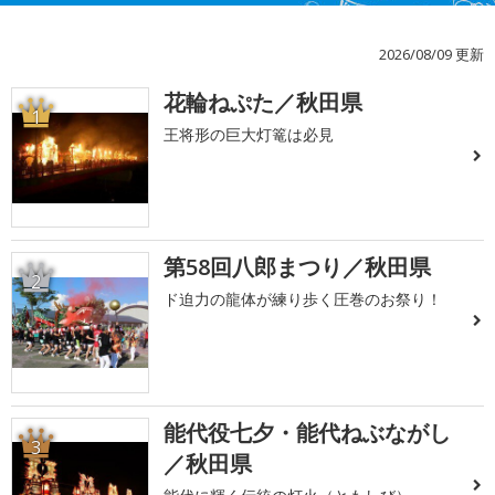
2026/08/09 更新
花輪ねぷた／秋田県
1
王将形の巨大灯篭は必見
第58回八郎まつり／秋田県
2
ド迫力の龍体が練り歩く圧巻のお祭り！
能代役七夕・能代ねぶながし
3
／秋田県