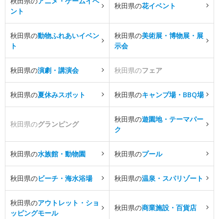
秋田県の
アニメ・ゲームイベ
秋田県の
花イベント
ント
秋田県の
動物ふれあいイベン
秋田県の
美術展・博物展・展
ト
示会
秋田県の
演劇・講演会
秋田県の
フェア
秋田県の
夏休みスポット
秋田県の
キャンプ場・BBQ場
秋田県の
遊園地・テーマパー
秋田県の
グランピング
ク
秋田県の
水族館・動物園
秋田県の
プール
秋田県の
ビーチ・海水浴場
秋田県の
温泉・スパリゾート
秋田県の
アウトレット・ショ
秋田県の
商業施設・百貨店
ッピングモール