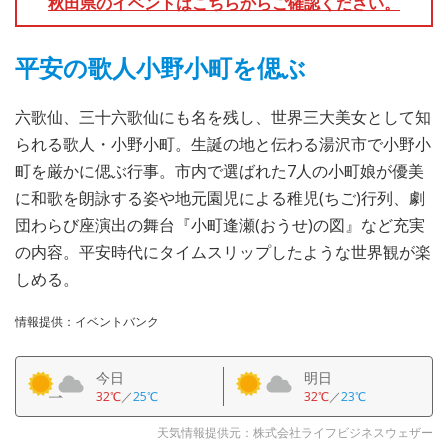
秋田県のイベントはこちらからご確認ください。
平安の歌人小野小町を偲ぶ
六歌仙、三十六歌仙にも名を残し、世界三大美女として知
られる歌人・小野小町。生誕の地と伝わる湯沢市で小野小
町を厳かに偲ぶ行事。市内で選ばれた7人の小町娘が優美
に和歌を朗詠する姿や地元園児による稚児(ちご)行列、劇
団わらび座演出の舞台『小町逢瀬(おうせ)の図』など充実
の内容。平安時代にタイムスリップしたような世界観が楽
しめる。
情報提供：イベントバンク
今日
明日
32℃
／
25℃
32℃
／
23℃
天気情報提供元：株式会社ライフビジネスウェザー