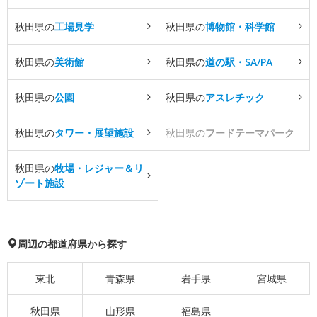
秋田県の
工場見学
秋田県の
博物館・科学館
秋田県の
美術館
秋田県の
道の駅・SA/PA
秋田県の
公園
秋田県の
アスレチック
秋田県の
タワー・展望施設
秋田県の
フードテーマパーク
秋田県の
牧場・レジャー＆リ
ゾート施設
周辺の都道府県から探す
東北
青森県
岩手県
宮城県
秋田県
山形県
福島県