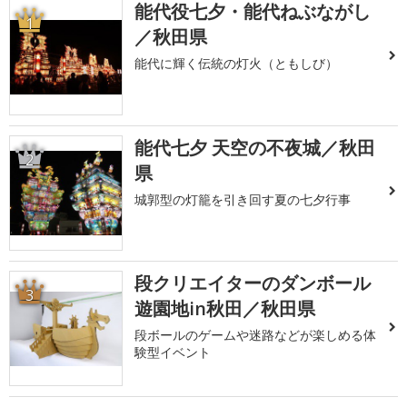
能代役七夕・能代ねぶながし
1
／秋田県
能代に輝く伝統の灯火（ともしび）
能代七夕 天空の不夜城／秋田
2
県
城郭型の灯籠を引き回す夏の七夕行事
段クリエイターのダンボール
3
遊園地in秋田／秋田県
段ボールのゲームや迷路などが楽しめる体
験型イベント