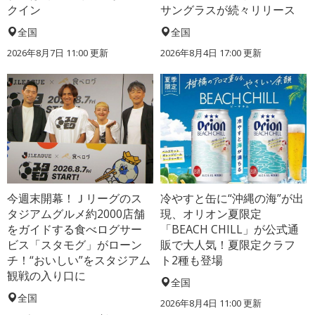
クイン
サングラスが続々リリース
全国
全国
2026年8月7日 11:00
更新
2026年8月4日 17:00
更新
今週末開幕！Ｊリーグのス
冷やすと缶に“沖縄の海”が出
タジアムグルメ約2000店舗
現、オリオン夏限定
をガイドする食べログサー
「BEACH CHILL」が公式通
ビス「スタモグ」がローン
販で大人気！夏限定クラフ
チ！“おいしい”をスタジアム
ト2種も登場
観戦の入り口に
全国
全国
2026年8月4日 11:00
更新