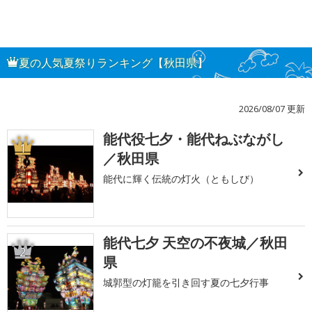
夏の人気夏祭りランキング【秋田県】
2026/08/07 更新
能代役七夕・能代ねぶながし
1
／秋田県
能代に輝く伝統の灯火（ともしび）
能代七夕 天空の不夜城／秋田
2
県
城郭型の灯籠を引き回す夏の七夕行事