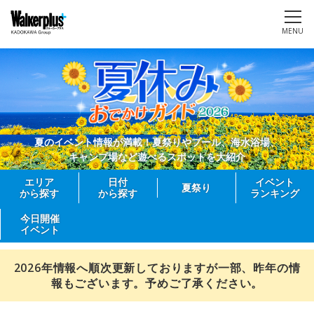
MENU
夏のイベント情報が満載！夏祭りやプール、海水浴場、
キャンプ場など遊べるスポットを大紹介
エリア
日付
イベント
夏祭り
から探す
から探す
ランキング
今日開催
イベント
2026年情報へ順次更新しておりますが一部、昨年の情
報もございます。予めご了承ください。