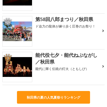
第58回八郎まつり／秋田県
2
ド迫力の龍体が練り歩く圧巻のお祭り！
能代役七夕・能代ねぶながし
3
／秋田県
能代に輝く伝統の灯火（ともしび）
秋田県の夏の人気夏祭りランキング