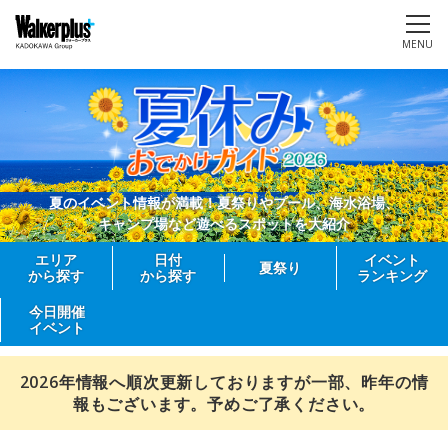
MENU
夏のイベント情報が満載！夏祭りやプール、海水浴場、
キャンプ場など遊べるスポットを大紹介
エリア
日付
イベント
夏祭り
から探す
から探す
ランキング
今日開催
イベント
2026年情報へ順次更新しておりますが一部、昨年の情
報もございます。予めご了承ください。