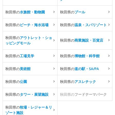
秋田県の
水族館・動物園
秋田県の
プール
秋田県の
ビーチ・海水浴場
秋田県の
温泉・スパリゾート
秋田県の
アウトレット・ショ
秋田県の
商業施設・百貨店
ッピングモール
秋田県の
工場見学
秋田県の
博物館・科学館
秋田県の
美術館
秋田県の
道の駅・SA/PA
秋田県の
公園
秋田県の
アスレチック
秋田県の
タワー・展望施設
秋田県の
フードテーマパーク
秋田県の
牧場・レジャー＆リ
ゾート施設