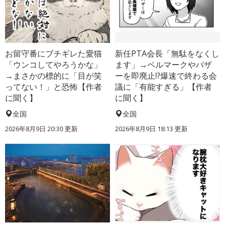
お留守番にブチギレた愛猫
新任PTA会長「無駄をなくし
「ウンコしてやろうかな」
ます」→ベルマークやバザ
→まさかの標的に「目が笑
ーを即廃止!?爆速で終わる会
ってない！」と恐怖【作者
議に「有能すぎる」【作者
に聞く】
に聞く】
全国
全国
2026年8月9日 20:30
更新
2026年8月9日 18:13
更新