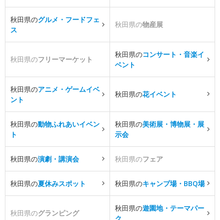
秋田県の
グルメ・フードフェ
秋田県の
物産展
ス
秋田県の
コンサート・音楽イ
秋田県の
フリーマーケット
ベント
秋田県の
アニメ・ゲームイベ
秋田県の
花イベント
ント
秋田県の
動物ふれあいイベン
秋田県の
美術展・博物展・展
ト
示会
秋田県の
演劇・講演会
秋田県の
フェア
秋田県の
夏休みスポット
秋田県の
キャンプ場・BBQ場
秋田県の
遊園地・テーマパー
秋田県の
グランピング
ク