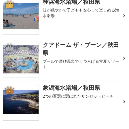
桂浜海水浴場／秋田県
1
波が穏やかで子どもも安心して楽しめる海
水浴場
クアドーム ザ・ブーン／秋田
2
県
プールで遊び温泉でくつろげる常夏リゾー
ト
象潟海水浴場／秋田県
3
2つの百選に選ばれたサンセットビーチ