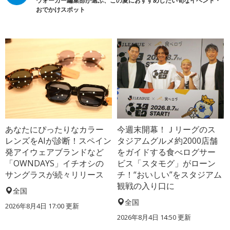
ウォーカー編集部が選ぶ、この夏におすすめしたい旬なイベント・
おでかけスポット
あなたにぴったりなカラー
今週末開幕！Ｊリーグのス
レンズをAIが診断！スペイン
タジアムグルメ約2000店舗
発アイウェアブランドなど
をガイドする食べログサー
「OWNDAYS」イチオシの
ビス「スタモグ」がローン
サングラスが続々リリース
チ！“おいしい”をスタジアム
観戦の入り口に
全国
全国
2026年8月4日 17:00
更新
2026年8月4日 14:50
更新