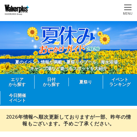
MENU
夏のイベント情報が満載！夏祭りやプール、海水浴場、
キャンプ場など遊べるスポットを大紹介
エリア
日付
イベント
夏祭り
から探す
から探す
ランキング
今日開催
イベント
2026年情報へ順次更新しておりますが一部、昨年の情
報もございます。予めご了承ください。