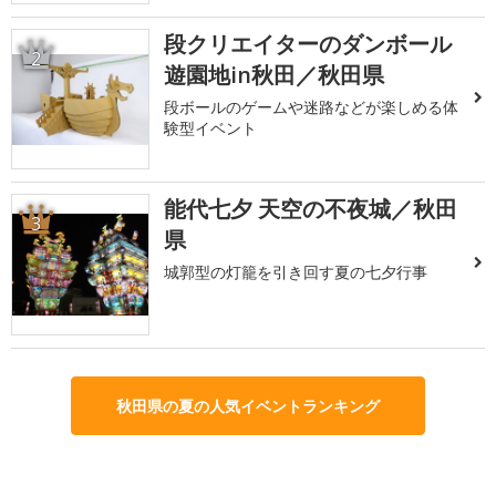
段クリエイターのダンボール
2
遊園地in秋田／秋田県
段ボールのゲームや迷路などが楽しめる体
験型イベント
能代七夕 天空の不夜城／秋田
3
県
城郭型の灯籠を引き回す夏の七夕行事
秋田県の夏の人気イベントランキング