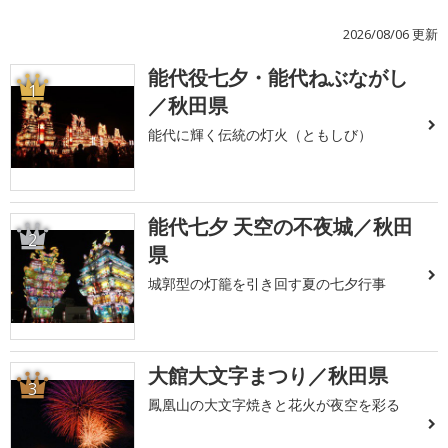
2026/08/06 更新
能代役七夕・能代ねぶながし
1
／秋田県
能代に輝く伝統の灯火（ともしび）
能代七夕 天空の不夜城／秋田
2
県
城郭型の灯籠を引き回す夏の七夕行事
大館大文字まつり／秋田県
3
鳳凰山の大文字焼きと花火が夜空を彩る