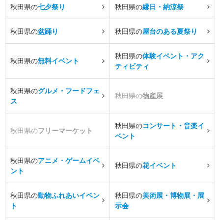
秋田県の
七夕祭り
秋田県の
縁日・納涼祭
秋田県の
盆踊り
秋田県の
屋台のある夏祭り
秋田県の
体験イベント・アク
秋田県の
無料イベント
ティビティ
秋田県の
グルメ・フードフェ
秋田県の
物産展
ス
秋田県の
コンサート・音楽イ
秋田県の
フリーマーケット
ベント
秋田県の
アニメ・ゲームイベ
秋田県の
花イベント
ント
秋田県の
動物ふれあいイベン
秋田県の
美術展・博物展・展
ト
示会