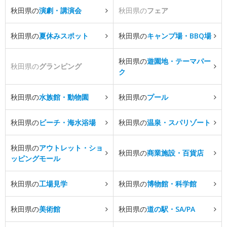
秋田県の
演劇・講演会
秋田県の
フェア
秋田県の
夏休みスポット
秋田県の
キャンプ場・BBQ場
秋田県の
遊園地・テーマパー
秋田県の
グランピング
ク
秋田県の
水族館・動物園
秋田県の
プール
秋田県の
ビーチ・海水浴場
秋田県の
温泉・スパリゾート
秋田県の
アウトレット・ショ
秋田県の
商業施設・百貨店
ッピングモール
秋田県の
工場見学
秋田県の
博物館・科学館
秋田県の
美術館
秋田県の
道の駅・SA/PA