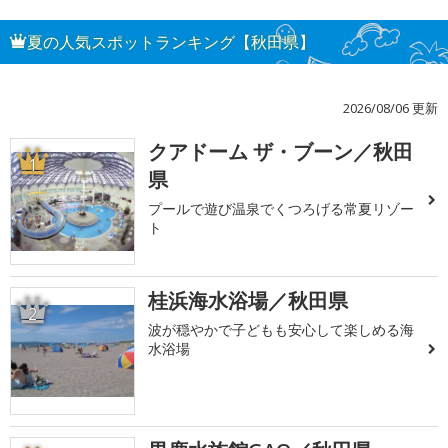
夏の人気スポットランキング【秋田県】
2026/08/06 更新
クアドーム ザ・ブーン／秋田
1
県
プールで遊び温泉でくつろげる常夏リゾー
ト
桂浜海水浴場／秋田県
2
波が穏やかで子どもも安心して楽しめる海
水浴場