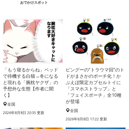
おでかけスポット
「もう寝るからね」ベッド
ピングーの“トラウマ回”のト
で待機する白猫→冬になる
ドがまさかのポーチ化！か
と現れる「腕枕ヤクザ」の
ぷえぼ限定カプセルトイに
予想外な生態【作者に聞
「スマホストラップ」と
く】
「フェイスポーチ」全10種
が登場
全国
全国
2026年8月8日 20:35
更新
2026年8月8日 17:22
更新