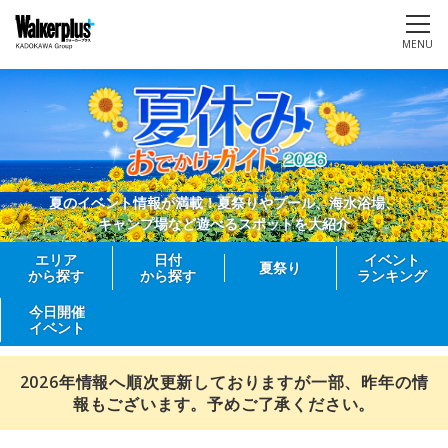
MENU
夏のイベント情報が満載！夏祭りやプール、海水浴場、
キャンプ場など遊べるスポットを大紹介
エリア
日付
イベント
夏祭り
から探す
から探す
ランキング
今日開催
イベント
2026年情報へ順次更新しておりますが一部、昨年の情
報もございます。予めご了承ください。