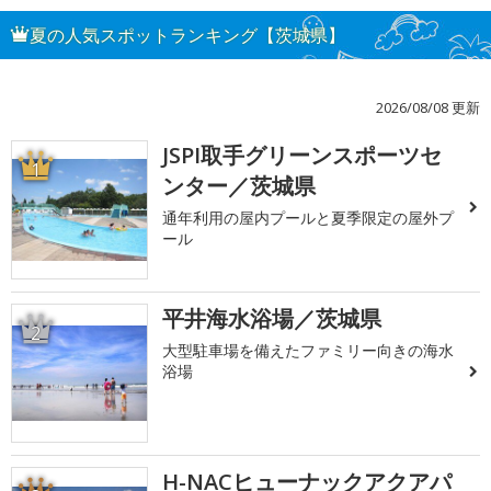
夏の人気スポットランキング【茨城県】
2026/08/08 更新
JSPI取手グリーンスポーツセ
1
ンター／茨城県
通年利用の屋内プールと夏季限定の屋外プ
ール
平井海水浴場／茨城県
2
大型駐車場を備えたファミリー向きの海水
浴場
H-NACヒューナックアクアパ