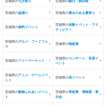
茨城県の
七夕祭り
茨城県の
縁日・納涼祭
茨城県の
盆踊り
茨城県の
屋台のある夏祭り
茨城県の
体験イベント・アク
茨城県の
無料イベント
ティビティ
茨城県の
グルメ・フードフェ
茨城県の
物産展
ス
茨城県の
コンサート・音楽イ
茨城県の
フリーマーケット
ベント
茨城県の
アニメ・ゲームイベ
茨城県の
花イベント
ント
茨城県の
動物ふれあいイベン
茨城県の
美術展・博物展・展
ト
示会