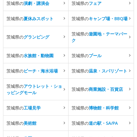
茨城県の
演劇・講演会
茨城県の
フェア
茨城県の
夏休みスポット
茨城県の
キャンプ場・BBQ場
茨城県の
遊園地・テーマパー
茨城県の
グランピング
ク
茨城県の
水族館・動物園
茨城県の
プール
茨城県の
ビーチ・海水浴場
茨城県の
温泉・スパリゾート
茨城県の
アウトレット・ショ
茨城県の
商業施設・百貨店
ッピングモール
茨城県の
工場見学
茨城県の
博物館・科学館
茨城県の
美術館
茨城県の
道の駅・SA/PA