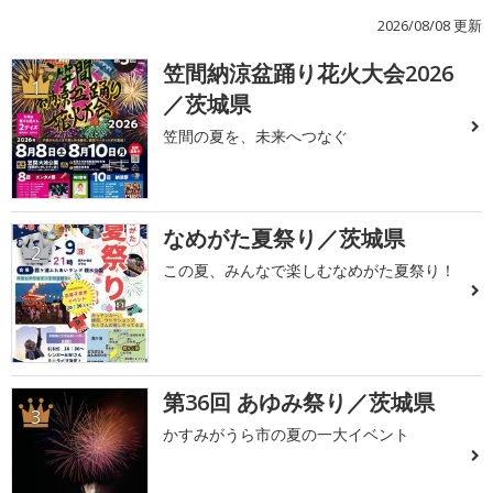
2026/08/08 更新
笠間納涼盆踊り花火大会2026
1
／茨城県
笠間の夏を、未来へつなぐ
なめがた夏祭り／茨城県
2
この夏、みんなで楽しむなめがた夏祭り！
第36回 あゆみ祭り／茨城県
3
かすみがうら市の夏の一大イベント