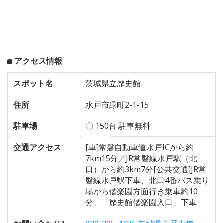
アクセス情報
スポット名
茨城県立歴史館
住所
水戸市緑町2-1-15
駐車場
〇 150台 駐車無料
交通アクセス
[車]常磐自動車道水戸ICから約
7km15分／JR常磐線水戸駅（北
口）から約3km7分[公共交通]JR常
磐線水戸駅下車、北口4番バス乗り
場から偕楽園方面行き乗車約10
分、「歴史館偕楽園入口」下車