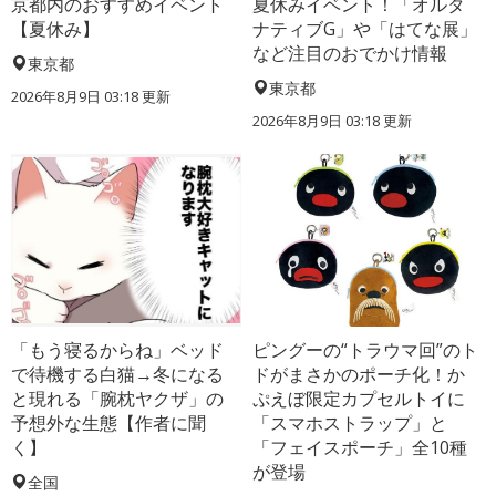
京都内のおすすめイベント
夏休みイベント！「オルタ
【夏休み】
ナティブG」や「はてな展」
など注目のおでかけ情報
東京都
東京都
2026年8月9日 03:18
更新
2026年8月9日 03:18
更新
「もう寝るからね」ベッド
ピングーの“トラウマ回”のト
で待機する白猫→冬になる
ドがまさかのポーチ化！か
と現れる「腕枕ヤクザ」の
ぷえぼ限定カプセルトイに
予想外な生態【作者に聞
「スマホストラップ」と
く】
「フェイスポーチ」全10種
が登場
全国