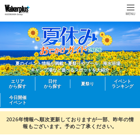
MENU
夏のイベント情報が満載！夏祭りやプール、海水浴場、
キャンプ場など遊べるスポットを大紹介
エリア
日付
イベント
夏祭り
から探す
から探す
ランキング
今日開催
イベント
2026年情報へ順次更新しておりますが一部、昨年の情
報もございます。予めご了承ください。