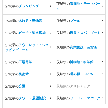
茨城県の
遊園地・テーマパー
茨城県の
グランピング
ク
茨城県の
水族館・動物園
茨城県の
プール
茨城県の
ビーチ・海水浴場
茨城県の
温泉・スパリゾート
茨城県の
アウトレット・ショ
茨城県の
商業施設・百貨店
ッピングモール
茨城県の
工場見学
茨城県の
博物館・科学館
茨城県の
美術館
茨城県の
道の駅・SA/PA
茨城県の
公園
茨城県の
アスレチック
茨城県の
タワー・展望施設
茨城県の
フードテーマパーク