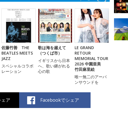
佐藤竹善 THE
歌は海を越えて
LE GRAND
BEATLES MEETS
（つくば市）
RETOUR
JAZZ
MEMORIAL TOUR
イギリスから日本
2026 中園亜美
スペシャルコラボ
へ、歌い継がれる
竹田麻里絵
レーション
心の歌
唯一無二のアーバ
ンサウンドを
でシェア
Facebookでシェア