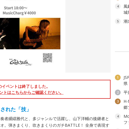
風
4
城
潮
5
J
1
県
のイベントは終了しました。
ントはこちらからご確認ください。
平
2
H
3
郷
まされた「技」
Mo
4
ス奏者纐纈雅代と、多ジャンルで活躍し、山下洋輔の後継者と
フ
。弾きまくり、吹きまくりのガチBATTLE！ 全身で表現す