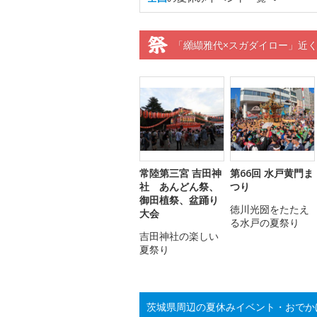
「纐纈雅代×スガダイロー」近
常陸第三宮 吉田神
第66回 水戸黄門ま
社 あんどん祭、
つり
御田植祭、盆踊り
徳川光圀をたたえ
大会
る水戸の夏祭り
吉田神社の楽しい
夏祭り
茨城県周辺の夏休みイベント・おでか