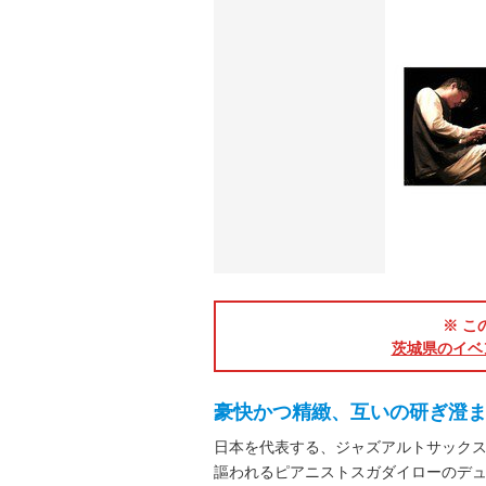
※ こ
茨城県のイベ
豪快かつ精緻、互いの研ぎ澄
日本を代表する、ジャズアルトサック
謳われるピアニストスガダイローのデュオ