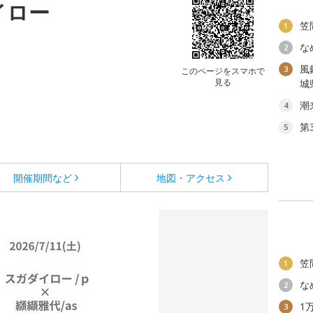
イロー
笠
1
な
2
風
3
このページをスマホで
見る
城
潮
4
第
5
開催期間など
地図・アクセス
笠
1
な
2
1
3