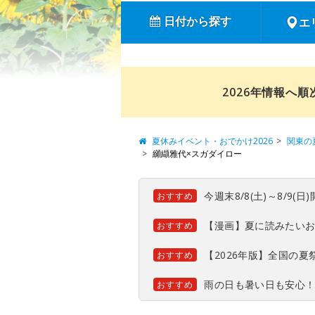
日付から探す
エ
2026年情報へ
夏休みイベント・おでかけ2026
関東の
纐纈雅代×スガダイロー
今週末8/8(土)～8/9
おすすめ
【漫画】夏に読みたい
おすすめ
【2026年版】全国の
おすすめ
雨の日も暑い日も安心
おすすめ