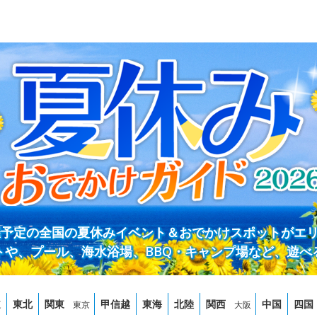
開催予定の全国の夏休みイベント＆おでかけスポットがエ
トや、プール、海水浴場、BBQ・キャンプ場など、遊べ
道
東北
関東
甲信越
東海
北陸
関西
中国
四国
東京
大阪