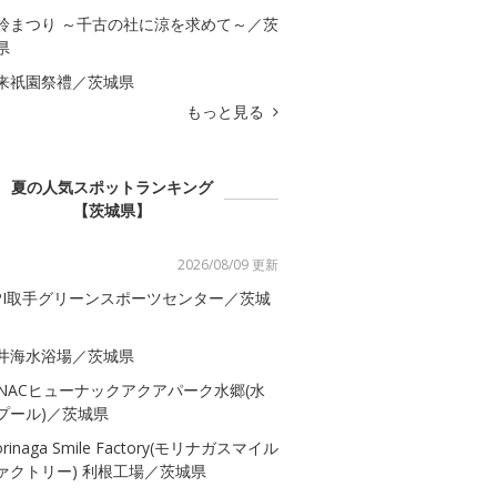
鈴まつり ～千古の社に涼を求めて～／茨
県
来祇園祭禮／茨城県
もっと見る
夏の人気スポットランキング
【茨城県】
2026/08/09 更新
SPI取手グリーンスポーツセンター／茨城
井海水浴場／茨城県
-NACヒューナックアクアパーク水郷(水
プール)／茨城県
rinaga Smile Factory(モリナガスマイル
ァクトリー) 利根工場／茨城県