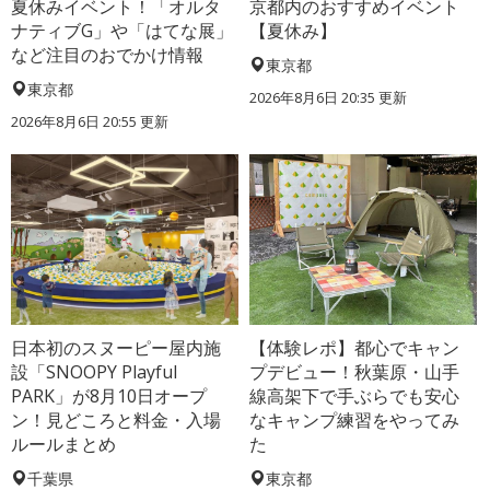
夏休みイベント！「オルタ
京都内のおすすめイベント
ナティブG」や「はてな展」
【夏休み】
など注目のおでかけ情報
東京都
東京都
2026年8月6日 20:35
更新
2026年8月6日 20:55
更新
日本初のスヌーピー屋内施
【体験レポ】都心でキャン
設「SNOOPY Playful
プデビュー！秋葉原・山手
PARK」が8月10日オープ
線高架下で手ぶらでも安心
ン！見どころと料金・入場
なキャンプ練習をやってみ
ルールまとめ
た
千葉県
東京都