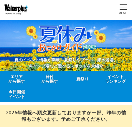
MENU
夏のイベント情報が満載！夏祭りやプール、海水浴場、
キャンプ場など遊べるスポットを大紹介
エリア
日付
イベント
夏祭り
から探す
から探す
ランキング
今日開催
イベント
2026年情報へ順次更新しておりますが一部、昨年の情
報もございます。予めご了承ください。