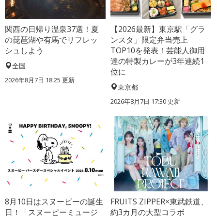
関西の日帰り温泉37選！夏
【2026最新】東京駅「グラ
の琵琶湖や有馬でリフレッ
ンスタ」限定弁当売上
シュしよう
TOP10を発表！芸能人御用
達の特製カレーが3年連続1
全国
位に
2026年8月7日 18:25
更新
東京都
2026年8月7日 17:30
更新
8月10日はスヌーピーの誕生
FRUITS ZIPPER×東武鉄道、
日！「スヌーピーミュージ
約3カ月の大型コラボ