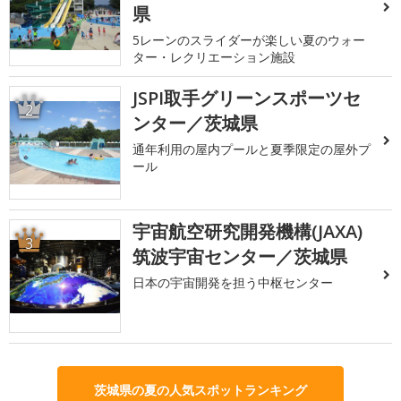
県
5レーンのスライダーが楽しい夏のウォー
ター・レクリエーション施設
JSPI取手グリーンスポーツセ
2
ンター／茨城県
通年利用の屋内プールと夏季限定の屋外プ
ール
宇宙航空研究開発機構(JAXA)
3
筑波宇宙センター／茨城県
日本の宇宙開発を担う中枢センター
茨城県の夏の人気スポットランキング