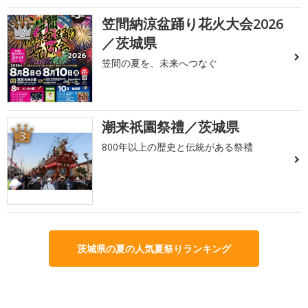
笠間納涼盆踊り花火大会2026
2
／茨城県
笠間の夏を、未来へつなぐ
潮来祇園祭禮／茨城県
3
800年以上の歴史と伝統がある祭禮
茨城県の夏の人気夏祭りランキング