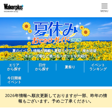
MENU
夏のイベント情報が満載！夏祭りやプール、海水浴場、
キャンプ場など遊べるスポットを大紹介
エリア
日付
イベント
夏祭り
から探す
から探す
ランキング
今日開催
イベント
2026年情報へ順次更新しておりますが一部、昨年の情
報もございます。予めご了承ください。