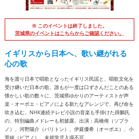
※ このイベントは終了しました。
茨城県のイベントはこちらからご確認ください。
イギリスから日本へ、歌い継がれる
心の歌
海を渡り日本で唱歌となったイギリス民謡と、唱歌文化を
受け継いだ日本の歌。誰もが一度は口ずさんだことのある
懐かしい歌の数々に、茨城県ゆかりのアーティストが声
楽・オーボエ・ピアノによる新たなアレンジで、再び命を
吹き込む。NHK連続テレビ小説の音楽も手掛けた蹄鵬氏
の、特別編曲メドレーも初披露。出演：高橋侑（ソプラ
ノ）、河野陽介（バリトン）、伊庭優希（オーボエ）、小
菅綾（ピアノ）。未就学児入場不可。