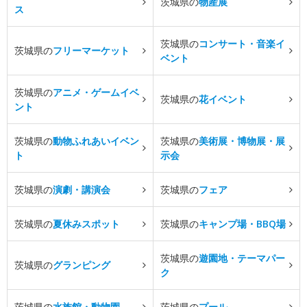
茨城県の
物産展
ス
茨城県の
コンサート・音楽イ
茨城県の
フリーマーケット
ベント
茨城県の
アニメ・ゲームイベ
茨城県の
花イベント
ント
茨城県の
動物ふれあいイベン
茨城県の
美術展・博物展・展
ト
示会
茨城県の
演劇・講演会
茨城県の
フェア
茨城県の
夏休みスポット
茨城県の
キャンプ場・BBQ場
茨城県の
遊園地・テーマパー
茨城県の
グランピング
ク
茨城県の
水族館・動物園
茨城県の
プール