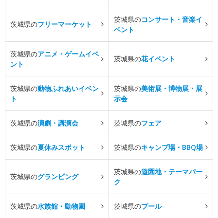
茨城県の
コンサート・音楽イ
茨城県の
フリーマーケット
ベント
茨城県の
アニメ・ゲームイベ
茨城県の
花イベント
ント
茨城県の
動物ふれあいイベン
茨城県の
美術展・博物展・展
ト
示会
茨城県の
演劇・講演会
茨城県の
フェア
茨城県の
夏休みスポット
茨城県の
キャンプ場・BBQ場
茨城県の
遊園地・テーマパー
茨城県の
グランピング
ク
茨城県の
水族館・動物園
茨城県の
プール