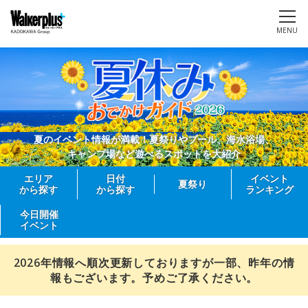
MENU
夏のイベント情報が満載！夏祭りやプール、海水浴場、
キャンプ場など遊べるスポットを大紹介
エリア
日付
イベント
夏祭り
から探す
から探す
ランキング
今日開催
イベント
2026年情報へ順次更新しておりますが一部、昨年の情
報もございます。予めご了承ください。