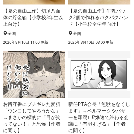
【夏の自由工作】切頂八面
【夏の自由工作】牛乳パッ
体の貯金箱【小学校3年生以
ク2個で作れるパクパクハン
上向け】
ド【小学校全学年向け】
全国
全国
2026年8月10日 11:00
更新
2026年8月10日 08:00
更新
お留守番にブチギレた愛猫
新任PTA会長「無駄をなくし
「ウンコしてやろうかな」
ます」→ベルマークやバザ
→まさかの標的に「目が笑
ーを即廃止!?爆速で終わる会
ってない！」と恐怖【作者
議に「有能すぎる」【作者
に聞く】
に聞く】