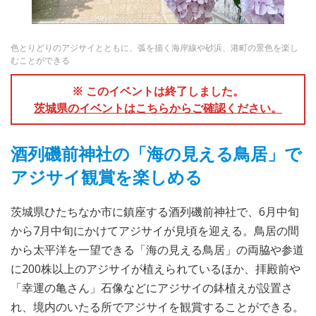
色とりどりのアジサイとともに、弧を描く海岸線や砂浜、港町の景色を楽し
むことができる
※ このイベントは終了しました。
茨城県のイベントはこちらからご確認ください。
酒列磯前神社の「海の見える鳥居」で
アジサイ観賞を楽しめる
茨城県ひたちなか市に鎮座する酒列磯前神社で、6月中旬
から7月中旬にかけてアジサイが見頃を迎える。鳥居の間
から太平洋を一望できる「海の見える鳥居」の両脇や参道
に200株以上のアジサイが植えられているほか、拝殿前や
「幸運の亀さん」石像などにアジサイの鉢植えが設置さ
れ、境内のいたる所でアジサイを観賞することができる。