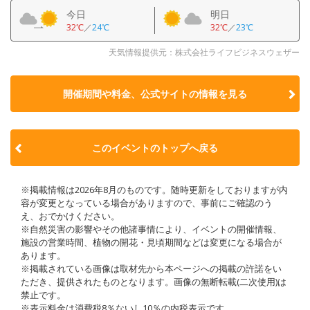
今日
明日
32℃
／
24℃
32℃
／
23℃
天気情報提供元：株式会社ライフビジネスウェザー
開催期間や料金、公式サイトの
情報を見る
このイベントのトップへ戻る
※掲載情報は2026年8月のものです。随時更新をしておりますが内
容が変更となっている場合がありますので、事前にご確認のう
え、おでかけください。
※自然災害の影響やその他諸事情により、イベントの開催情報、
施設の営業時間、植物の開花・見頃期間などは変更になる場合が
あります。
※掲載されている画像は取材先から本ページへの掲載の許諾をい
ただき、提供されたものとなります。画像の無断転載(二次使用)は
禁止です。
※表示料金は消費税8％ないし10％の内税表示です。