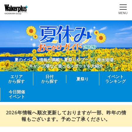
MENU
夏のイベント情報が満載！夏祭りやプール、海水浴場、
キャンプ場など遊べるスポットを大紹介
エリア
日付
イベント
夏祭り
から探す
から探す
ランキング
今日開催
イベント
2026年情報へ順次更新しておりますが一部、昨年の情
報もございます。予めご了承ください。