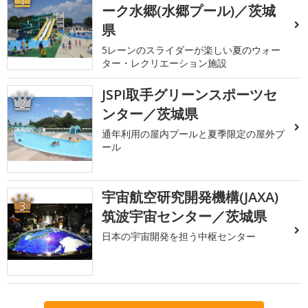
1
ーク水郷(水郷プール)／茨城
県
5レーンのスライダーが楽しい夏のウォー
ター・レクリエーション施設
JSPI取手グリーンスポーツセ
2
ンター／茨城県
通年利用の屋内プールと夏季限定の屋外プ
ール
宇宙航空研究開発機構(JAXA)
3
筑波宇宙センター／茨城県
日本の宇宙開発を担う中枢センター