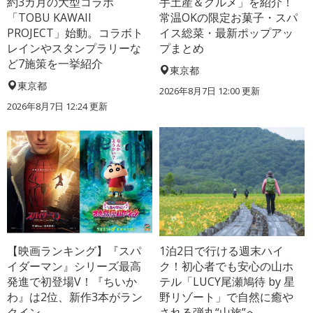
約3カ月の大型コラボ
手土産＆グルメ」を紹介！
「TOBU KAWAII
常温OKの限定お菓子・スパ
PROJECT」始動。コラボト
イス総菜・最新ポップアッ
レインやスタンプラリーな
プまとめ
ど7施策を一挙紹介
東京都
東京都
2026年8月7日 12:00
更新
2026年8月7日 12:24
更新
【映画ランキング】『スパ
1泊2日で行ける週末ハイ
イダーマン』シリーズ最高
ク！初心者でも安心の山ホ
発進で初登場V！『ちいか
テル「LUCY尾瀬鳩待 by 星
わ』は2位、新作3本がラン
野リゾート」で自然に癒や
クイン
される弾丸“山旅”へ