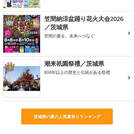
笠間納涼盆踊り花火大会2026
2
／茨城県
笠間の夏を、未来へつなぐ
潮来祇園祭禮／茨城県
3
800年以上の歴史と伝統がある祭禮
茨城県の夏の人気夏祭りランキング