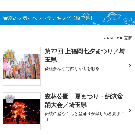
夏の人気イベントランキング【埼玉県】
2026/08/10 更新
第72回 上福岡七夕まつり／埼
1
玉県
多種多様な竹飾りが街を彩る
森林公園 夏まつり・納涼盆
2
踊大会／埼玉県
伝統の盆やぐらと盆踊りが楽しめる夏まつ
り