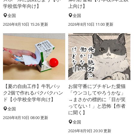
学校低学年向け】
上向け】
全国
全国
2026年8月10日 15:26
更新
2026年8月10日 11:00
更新
【夏の自由工作】牛乳パッ
お留守番にブチギレた愛猫
ク2個で作れるパクパクハン
「ウンコしてやろうかな」
ド【小学校全学年向け】
→まさかの標的に「目が笑
ってない！」と恐怖【作者
全国
に聞く】
2026年8月10日 08:00
更新
全国
2026年8月9日 20:30
更新