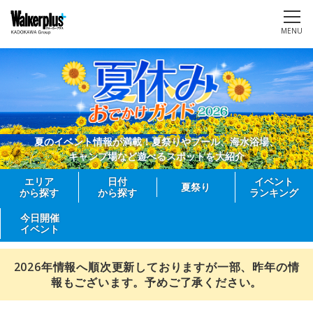
MENU
夏のイベント情報が満載！夏祭りやプール、海水浴場、
キャンプ場など遊べるスポットを大紹介
エリア
日付
イベント
夏祭り
から探す
から探す
ランキング
今日開催
イベント
2026年情報へ順次更新しておりますが一部、昨年の情
報もございます。予めご了承ください。