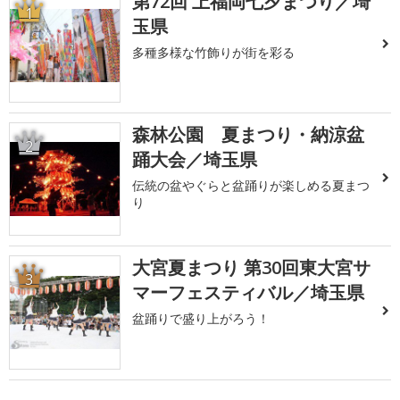
第72回 上福岡七夕まつり／埼
1
玉県
多種多様な竹飾りが街を彩る
森林公園 夏まつり・納涼盆
2
踊大会／埼玉県
伝統の盆やぐらと盆踊りが楽しめる夏まつ
り
大宮夏まつり 第30回東大宮サ
3
マーフェスティバル／埼玉県
盆踊りで盛り上がろう！