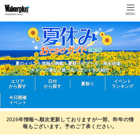
MENU
夏のイベント情報が満載！夏祭りやプール、海水浴場、
キャンプ場など遊べるスポットを大紹介
エリア
日付
イベント
夏祭り
から探す
から探す
ランキング
今日開催
イベント
2026年情報へ順次更新しておりますが一部、昨年の情
報もございます。予めご了承ください。