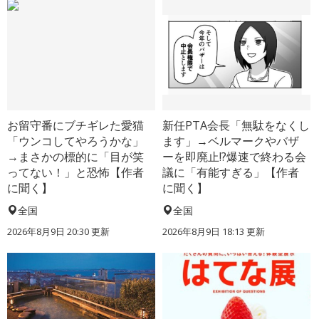
お留守番にブチギレた愛猫
新任PTA会長「無駄をなくし
「ウンコしてやろうかな」
ます」→ベルマークやバザ
→まさかの標的に「目が笑
ーを即廃止!?爆速で終わる会
ってない！」と恐怖【作者
議に「有能すぎる」【作者
に聞く】
に聞く】
全国
全国
2026年8月9日 20:30
更新
2026年8月9日 18:13
更新