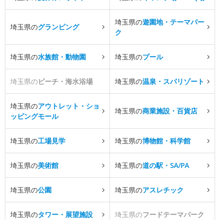
埼玉県の
遊園地・テーマパー
埼玉県の
グランピング
ク
埼玉県の
水族館・動物園
埼玉県の
プール
埼玉県の
ビーチ・海水浴場
埼玉県の
温泉・スパリゾート
埼玉県の
アウトレット・ショ
埼玉県の
商業施設・百貨店
ッピングモール
埼玉県の
工場見学
埼玉県の
博物館・科学館
埼玉県の
美術館
埼玉県の
道の駅・SA/PA
埼玉県の
公園
埼玉県の
アスレチック
埼玉県の
タワー・展望施設
埼玉県の
フードテーマパーク