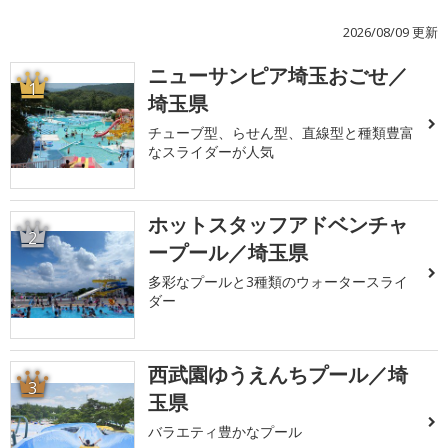
2026/08/09 更新
ニューサンピア埼玉おごせ／
1
埼玉県
チューブ型、らせん型、直線型と種類豊富
なスライダーが人気
ホットスタッフアドベンチャ
2
ープール／埼玉県
多彩なプールと3種類のウォータースライ
ダー
西武園ゆうえんちプール／埼
3
玉県
バラエティ豊かなプール