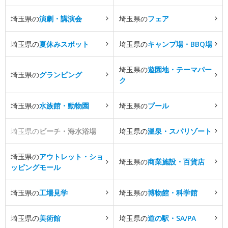
埼玉県の
演劇・講演会
埼玉県の
フェア
埼玉県の
夏休みスポット
埼玉県の
キャンプ場・BBQ場
埼玉県の
遊園地・テーマパー
埼玉県の
グランピング
ク
埼玉県の
水族館・動物園
埼玉県の
プール
埼玉県の
ビーチ・海水浴場
埼玉県の
温泉・スパリゾート
埼玉県の
アウトレット・ショ
埼玉県の
商業施設・百貨店
ッピングモール
埼玉県の
工場見学
埼玉県の
博物館・科学館
埼玉県の
美術館
埼玉県の
道の駅・SA/PA