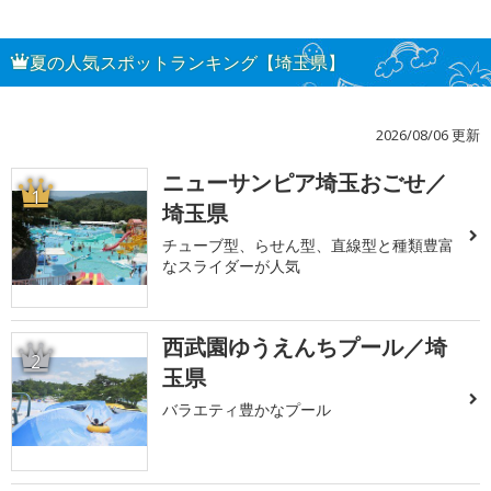
夏の人気スポットランキング【埼玉県】
2026/08/06 更新
ニューサンピア埼玉おごせ／
1
埼玉県
チューブ型、らせん型、直線型と種類豊富
なスライダーが人気
西武園ゆうえんちプール／埼
2
玉県
バラエティ豊かなプール