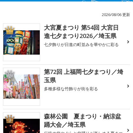
2026/08/06 更新
大宮夏まつり 第54回 大宮日
1
進七夕まつり2026／埼玉県
七夕飾りが日進の町並みを華やかに彩る
第72回 上福岡七夕まつり／埼
2
玉県
多種多様な竹飾りが街を彩る
森林公園 夏まつり・納涼盆
3
踊大会／埼玉県