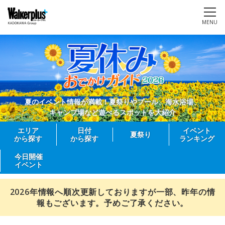
MENU
夏のイベント情報が満載！夏祭りやプール、海水浴場、
キャンプ場など遊べるスポットを大紹介
エリア
日付
イベント
夏祭り
から探す
から探す
ランキング
今日開催
イベント
2026年情報へ順次更新しておりますが一部、昨年の情
報もございます。予めご了承ください。