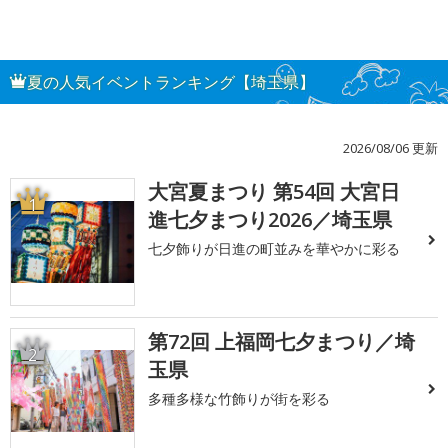
夏の人気イベントランキング【埼玉県】
2026/08/06 更新
大宮夏まつり 第54回 大宮日
1
進七夕まつり2026／埼玉県
七夕飾りが日進の町並みを華やかに彩る
第72回 上福岡七夕まつり／埼
2
玉県
多種多様な竹飾りが街を彩る