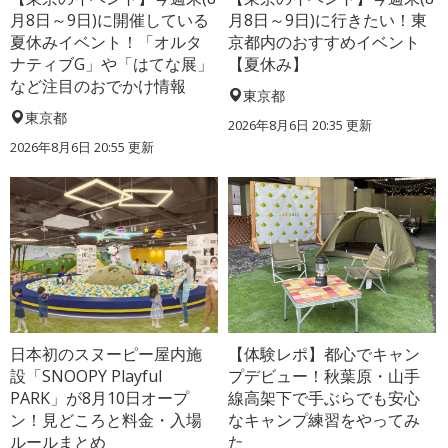
月8日～9日)に開催している
月8日～9日)に行きたい！東
夏休みイベント！「オルタ
京都内のおすすめイベント
ナティブG」や「はてな展」
【夏休み】
など注目のおでかけ情報
東京都
東京都
2026年8月6日 20:35
更新
2026年8月6日 20:55
更新
日本初のスヌーピー屋内施
【体験レポ】都心でキャン
設「SNOOPY Playful
プデビュー！秋葉原・山手
PARK」が8月10日オープ
線高架下で手ぶらでも安心
ン！見どころと料金・入場
なキャンプ練習をやってみ
ルールまとめ
た