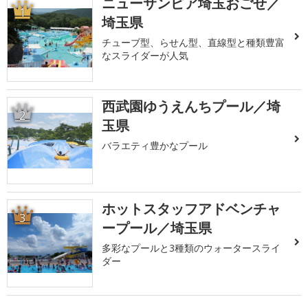
ニューサンピア埼玉おごせ／
1
埼玉県
チューブ型、らせん型、直線型と種類豊富
なスライダーが人気
西武園ゆうえんちプール／埼
2
玉県
バラエティ豊かなプール
ホットスタッフアドベンチャ
3
ープール／埼玉県
多彩なプールと3種類のウォータースライ
ダー