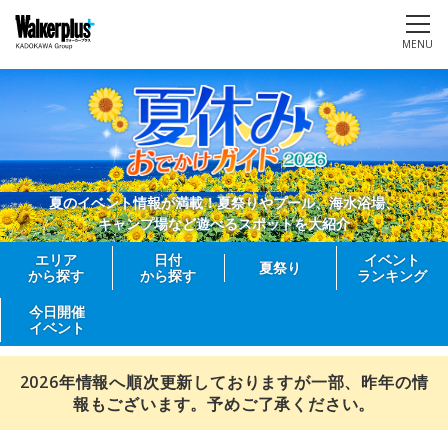
MENU
夏のイベント情報が満載！夏祭りやプール、海水浴場、
キャンプ場など遊べるスポットを大紹介
エリア
日付
イベント
夏祭り
から探す
から探す
ランキング
今日開催
イベント
2026年情報へ順次更新しておりますが一部、昨年の情
報もございます。予めご了承ください。