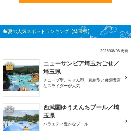
夏の人気スポットランキング【埼玉県】
2026/08/08 更新
ニューサンピア埼玉おごせ／
1
埼玉県
チューブ型、らせん型、直線型と種類豊富
なスライダーが人気
西武園ゆうえんちプール／埼
2
玉県
バラエティ豊かなプール