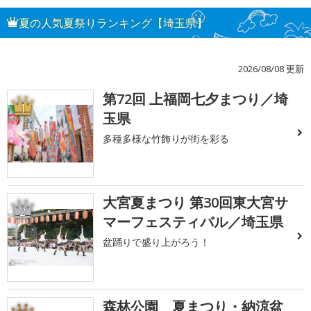
夏の人気夏祭りランキング【埼玉県】
2026/08/08 更新
第72回 上福岡七夕まつり／埼
1
玉県
多種多様な竹飾りが街を彩る
大宮夏まつり 第30回東大宮サ
2
マーフェスティバル／埼玉県
盆踊りで盛り上がろう！
森林公園 夏まつり・納涼盆