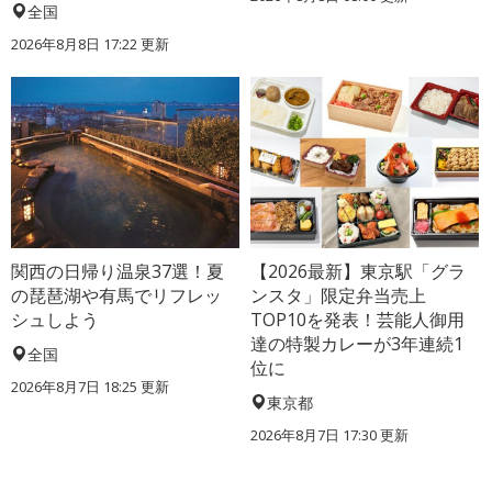
全国
2026年8月8日 17:22
更新
関西の日帰り温泉37選！夏
【2026最新】東京駅「グラ
の琵琶湖や有馬でリフレッ
ンスタ」限定弁当売上
シュしよう
TOP10を発表！芸能人御用
達の特製カレーが3年連続1
全国
位に
2026年8月7日 18:25
更新
東京都
2026年8月7日 17:30
更新