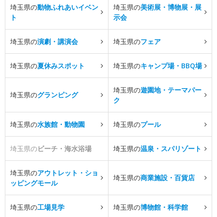
埼玉県の
動物ふれあいイベン
埼玉県の
美術展・博物展・展
ト
示会
埼玉県の
演劇・講演会
埼玉県の
フェア
埼玉県の
夏休みスポット
埼玉県の
キャンプ場・BBQ場
埼玉県の
遊園地・テーマパー
埼玉県の
グランピング
ク
埼玉県の
水族館・動物園
埼玉県の
プール
埼玉県の
ビーチ・海水浴場
埼玉県の
温泉・スパリゾート
埼玉県の
アウトレット・ショ
埼玉県の
商業施設・百貨店
ッピングモール
埼玉県の
工場見学
埼玉県の
博物館・科学館