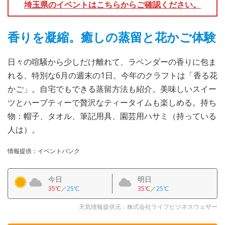
埼玉県のイベントはこちらからご確認ください。
香りを凝縮。癒しの蒸留と花かご体験
日々の喧騒から少しだけ離れて、ラベンダーの香りに包ま
れる、特別な6月の週末の1日。今年のクラフトは「香る花
かご」。自宅でもできる蒸留方法も紹介。美味しいスイー
ツとハーブティーで贅沢なティータイムも楽しめる。持ち
物：帽子、タオル、筆記用具、園芸用ハサミ（持っている
人は）。
情報提供：イベントバンク
今日
明日
35℃
／
25℃
35℃
／
25℃
天気情報提供元：株式会社ライフビジネスウェザー