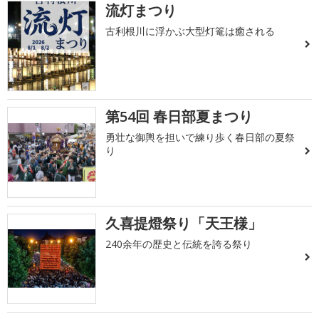
流灯まつり
古利根川に浮かぶ大型灯篭は癒される
第54回 春日部夏まつり
勇壮な御輿を担いで練り歩く春日部の夏祭
り
久喜提燈祭り「天王様」
240余年の歴史と伝統を誇る祭り