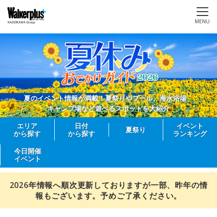
MENU
夏のイベント情報が満載！夏祭りやプール、海水浴場、
キャンプ場など遊べるスポットを大紹介
エリア
日付
イベント
夏祭り
から探す
から探す
ランキング
今日開催
イベント
2026年情報へ順次更新しておりますが一部、昨年の情
報もございます。予めご了承ください。