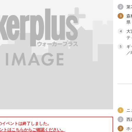
第
2
森
3
県
大
4
テ
ギ
5
／
ニ
1
西
2
のイベントは終了しました。
ホ
3
ントはこちらからご確認ください。