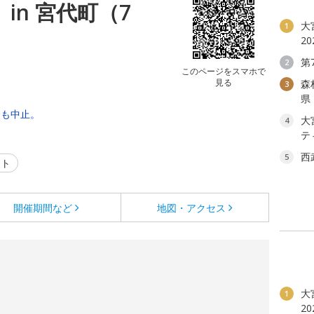
 in 宮代町（7
大
1
2
第
2
このページをスマホで
見る
森
3
県
合も中止。
大
4
テ
西
5
ント
開催期間など
地図・アクセス
大
1
2