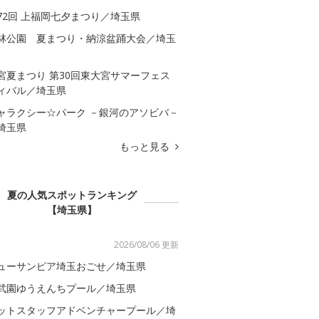
72回 上福岡七夕まつり／埼玉県
林公園 夏まつり・納涼盆踊大会／埼玉
宮夏まつり 第30回東大宮サマーフェス
ィバル／埼玉県
ャラクシー☆パーク －銀河のアソビバ－
埼玉県
もっと見る
夏の人気スポットランキング
【埼玉県】
2026/08/06 更新
ューサンピア埼玉おごせ／埼玉県
武園ゆうえんちプール／埼玉県
ットスタッフアドベンチャープール／埼