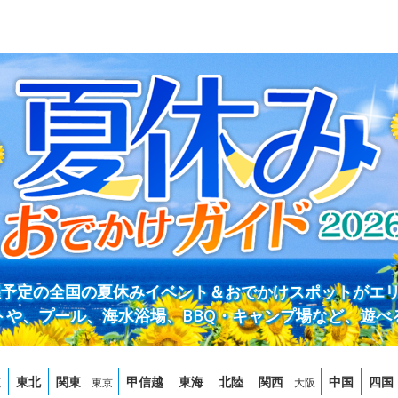
開催予定の全国の夏休みイベント＆おでかけスポットがエ
トや、プール、海水浴場、BBQ・キャンプ場など、遊べ
道
東北
関東
甲信越
東海
北陸
関西
中国
四国
東京
大阪