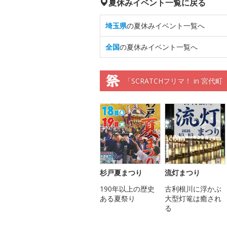
夏休みイベント一覧に戻る
埼玉県
の夏休みイベント一覧へ
全国
の夏休みイベント一覧へ
「SCRATCHフリマ！ in 宮
杉戸夏まつり
流灯まつり
190年以上の歴史
古利根川に浮かぶ
ある夏祭り
大型灯篭は癒され
る