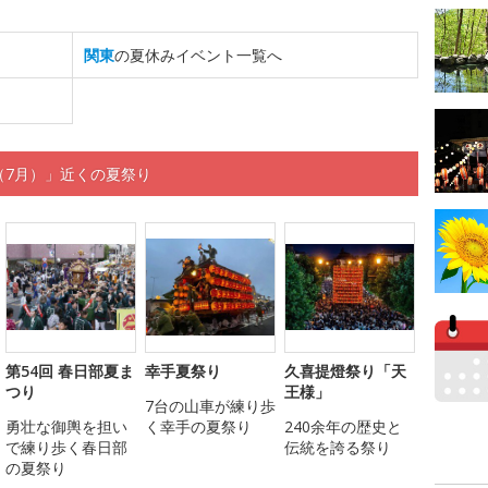
関東
の夏休みイベント一覧へ
代町（7月）」近くの夏祭り
第54回 春日部夏ま
幸手夏祭り
久喜提燈祭り「天
つり
王様」
7台の山車が練り歩
勇壮な御輿を担い
く幸手の夏祭り
240余年の歴史と
で練り歩く春日部
伝統を誇る祭り
の夏祭り