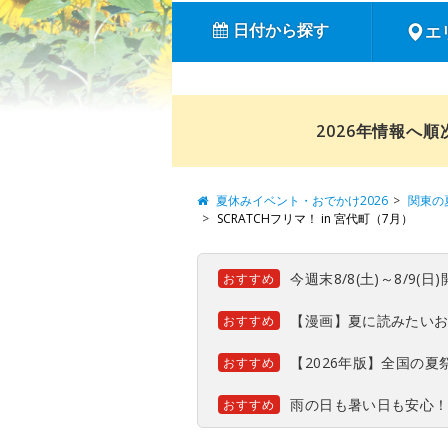
日付から探す
エ
2026年情報へ
夏休みイベント・おでかけ2026
関東の
SCRATCHフリマ！ in 宮代町（7月）
今週末8/8(土)～8/9
おすすめ
【漫画】夏に読みたい
おすすめ
【2026年版】全国の
おすすめ
雨の日も暑い日も安心
おすすめ