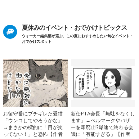
夏休みのイベント・おでかけトピックス
ウォーカー編集部が選ぶ、この夏におすすめしたい旬なイベント・
おでかけスポット
お留守番にブチギレた愛猫
新任PTA会長「無駄をなくし
「ウンコしてやろうかな」
ます」→ベルマークやバザ
→まさかの標的に「目が笑
ーを即廃止!?爆速で終わる会
ってない！」と恐怖【作者
議に「有能すぎる」【作者