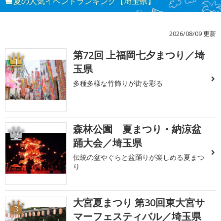
夏の人気イベントランキング【埼玉県】
2026/08/09 更新
第72回 上福岡七夕まつり／埼
1
玉県
多種多様な竹飾りが街を彩る
森林公園 夏まつり・納涼盆
2
踊大会／埼玉県
伝統の盆やぐらと盆踊りが楽しめる夏まつ
り
大宮夏まつり 第30回東大宮サ
3
マーフェスティバル／埼玉県