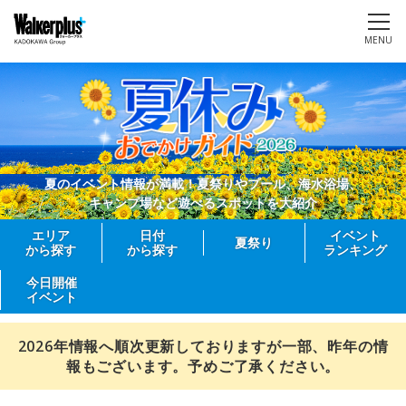
MENU
夏のイベント情報が満載！夏祭りやプール、海水浴場、
キャンプ場など遊べるスポットを大紹介
エリア
日付
イベント
夏祭り
から探す
から探す
ランキング
今日開催
イベント
2026年情報へ順次更新しておりますが一部、昨年の情
報もございます。予めご了承ください。