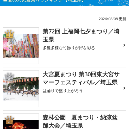
2026/08/08 更新
第72回 上福岡七夕まつり／埼
1
玉県
多種多様な竹飾りが街を彩る
大宮夏まつり 第30回東大宮サ
2
マーフェスティバル／埼玉県
盆踊りで盛り上がろう！
森林公園 夏まつり・納涼盆
3
踊大会／埼玉県