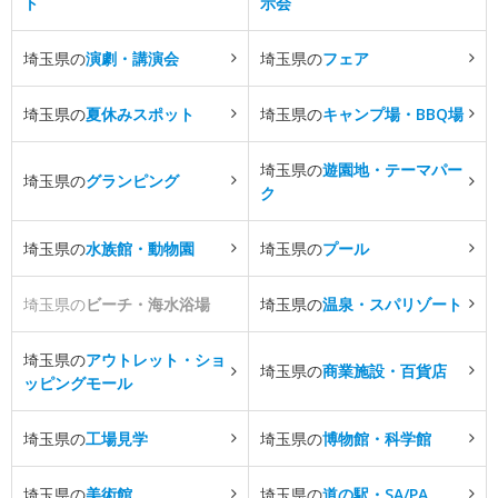
ト
示会
埼玉県の
演劇・講演会
埼玉県の
フェア
埼玉県の
夏休みスポット
埼玉県の
キャンプ場・BBQ場
埼玉県の
遊園地・テーマパー
埼玉県の
グランピング
ク
埼玉県の
水族館・動物園
埼玉県の
プール
埼玉県の
ビーチ・海水浴場
埼玉県の
温泉・スパリゾート
埼玉県の
アウトレット・ショ
埼玉県の
商業施設・百貨店
ッピングモール
埼玉県の
工場見学
埼玉県の
博物館・科学館
埼玉県の
美術館
埼玉県の
道の駅・SA/PA