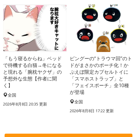
「もう寝るからね」ベッド
ピングーの“トラウマ回”のト
で待機する白猫→冬になる
ドがまさかのポーチ化！か
と現れる「腕枕ヤクザ」の
ぷえぼ限定カプセルトイに
予想外な生態【作者に聞
「スマホストラップ」と
く】
「フェイスポーチ」全10種
が登場
全国
全国
2026年8月8日 20:35
更新
2026年8月8日 17:22
更新