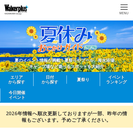
MENU
夏のイベント情報が満載！夏祭りやプール、海水浴場、
キャンプ場など遊べるスポットを大紹介
エリア
日付
イベント
夏祭り
から探す
から探す
ランキング
今日開催
イベント
2026年情報へ順次更新しておりますが一部、昨年の情
報もございます。予めご了承ください。