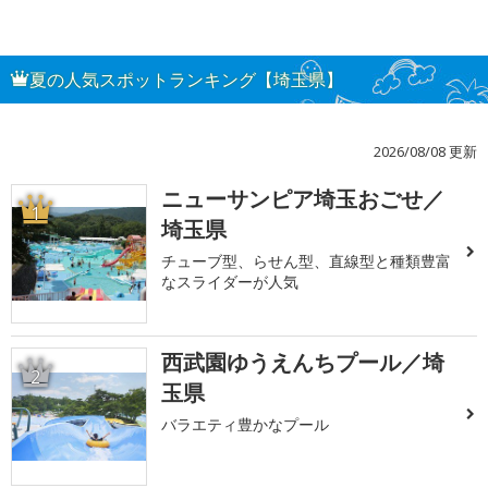
夏の人気スポットランキング【埼玉県】
2026/08/08 更新
ニューサンピア埼玉おごせ／
1
埼玉県
チューブ型、らせん型、直線型と種類豊富
なスライダーが人気
西武園ゆうえんちプール／埼
2
玉県
バラエティ豊かなプール