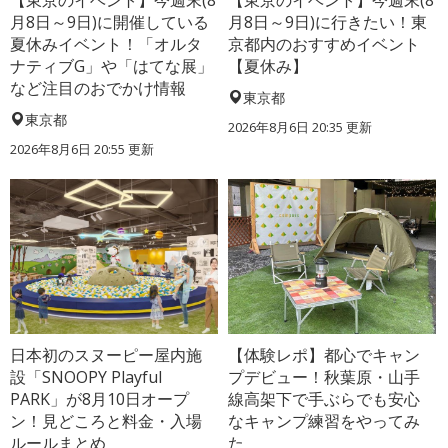
月8日～9日)に開催している
月8日～9日)に行きたい！東
夏休みイベント！「オルタ
京都内のおすすめイベント
ナティブG」や「はてな展」
【夏休み】
など注目のおでかけ情報
東京都
東京都
2026年8月6日 20:35
更新
2026年8月6日 20:55
更新
日本初のスヌーピー屋内施
【体験レポ】都心でキャン
設「SNOOPY Playful
プデビュー！秋葉原・山手
PARK」が8月10日オープ
線高架下で手ぶらでも安心
ン！見どころと料金・入場
なキャンプ練習をやってみ
ルールまとめ
た