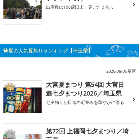
出店数は100店以上！見ごたえあり
夏の人気夏祭りランキング【埼玉県】
2026/08/06 更新
大宮夏まつり 第54回 大宮日
1
進七夕まつり2026／埼玉県
七夕飾りが日進の町並みを華やかに彩る
第72回 上福岡七夕まつり／埼
2