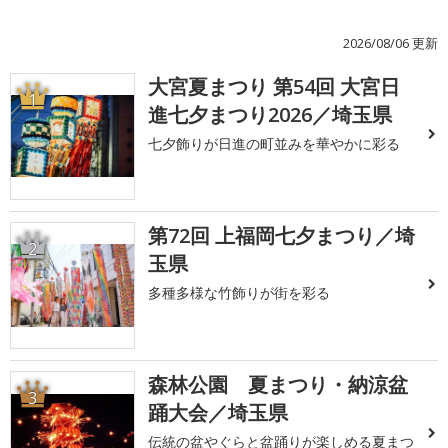
2026/08/06 更新
大宮夏まつり 第54回 大宮日
1
進七夕まつり2026／埼玉県
七夕飾りが日進の町並みを華やかに彩る
第72回 上福岡七夕まつり／埼
2
玉県
多種多様な竹飾りが街を彩る
森林公園 夏まつり・納涼盆
3
踊大会／埼玉県
伝統の盆やぐらと盆踊りが楽しめる夏まつ