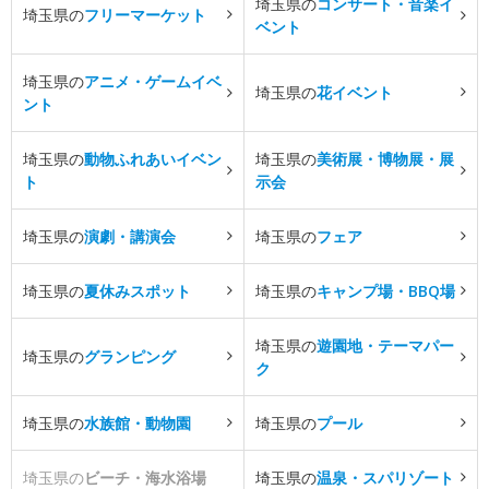
埼玉県の
コンサート・音楽イ
埼玉県の
フリーマーケット
ベント
埼玉県の
アニメ・ゲームイベ
埼玉県の
花イベント
ント
埼玉県の
動物ふれあいイベン
埼玉県の
美術展・博物展・展
ト
示会
埼玉県の
演劇・講演会
埼玉県の
フェア
埼玉県の
夏休みスポット
埼玉県の
キャンプ場・BBQ場
埼玉県の
遊園地・テーマパー
埼玉県の
グランピング
ク
埼玉県の
水族館・動物園
埼玉県の
プール
埼玉県の
ビーチ・海水浴場
埼玉県の
温泉・スパリゾート