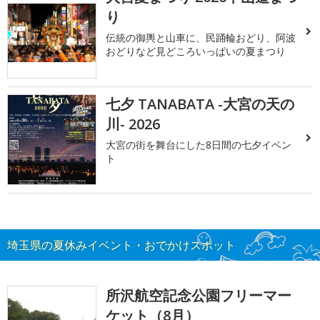
り
伝統の御輿と山車に、民踊輪おどり、阿波
おどりなど見どころいっぱいの夏まつり
七夕 TANABATA -大宮の天の
川- 2026
大宮の街を舞台にした8日間の七夕イベン
ト
埼玉県の夏休みイベント・おでかけスポット
所沢航空記念公園フリーマー
ケット（8月）