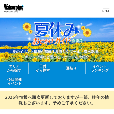
MENU
夏のイベント情報が満載！夏祭りやプール、海水浴場、
キャンプ場など遊べるスポットを大紹介
エリア
日付
イベント
夏祭り
から探す
から探す
ランキング
今日開催
イベント
2026年情報へ順次更新しておりますが一部、昨年の情
報もございます。予めご了承ください。