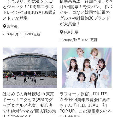
「すとぷり」が渋谷を丸ご
横浜高島屋「韓国市場」が8
とジャック！10周年コラボ
月5日開幕！野菜パン、ドバ
トレインやSHIBUYA109限定
イチョコなど韓国で話題の
ストアが登場
グルメや雑貨約30ブランド
が大集合！
東京都
神奈川県
2026年8月5日 17:00
更新
2026年8月5日 10:23
更新
はじめての野球観戦 in 東京
ラフォーレ原宿、FRUITS
ドーム！アクセス抜群でグ
ZIPPER 4周年展覧会にあの
ッズ＆グルメ充実、初心者
ちゃん「HELL BLAU」初
でも絶対“ハマる”巨人戦の魅
POP UP。この夏限定のイベ
力を完全ガイド
ントが続々