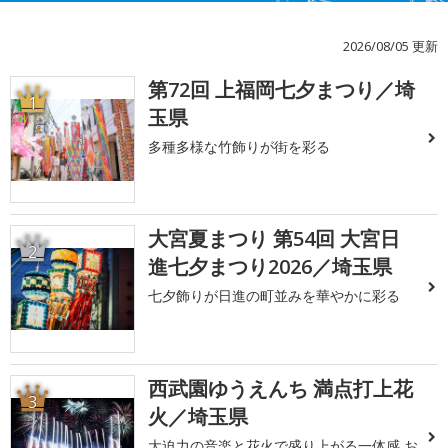
2026/08/05 更新
第72回 上福岡七夕まつり／埼
1
玉県
多種多様な竹飾りが街を彩る
大宮夏まつり 第54回 大宮日
2
進七夕まつり2026／埼玉県
七夕飾りが日進の町並みを華やかに彩る
西武園ゆうえんち 満点打上花
3
火／埼玉県
大迫力の音楽と花火で盛り上がる一体感 お