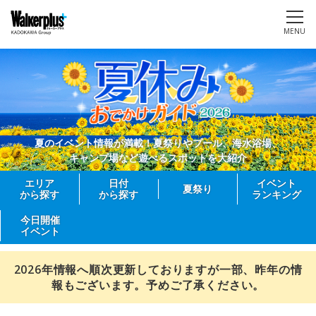
MENU
夏のイベント情報が満載！夏祭りやプール、海水浴場、
キャンプ場など遊べるスポットを大紹介
エリア
日付
イベント
夏祭り
から探す
から探す
ランキング
今日開催
イベント
2026年情報へ順次更新しておりますが一部、昨年の情
報もございます。予めご了承ください。