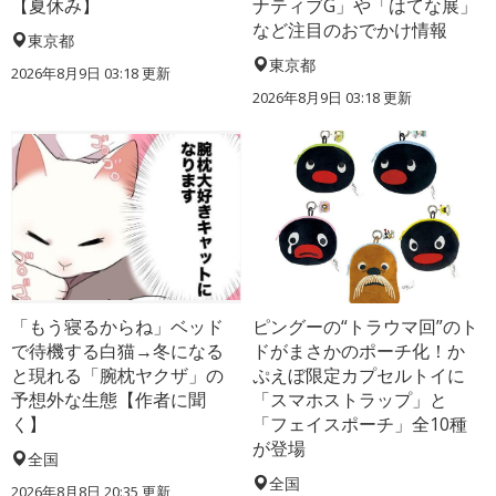
【夏休み】
ナティブG」や「はてな展」
など注目のおでかけ情報
東京都
東京都
2026年8月9日 03:18
更新
2026年8月9日 03:18
更新
「もう寝るからね」ベッド
ピングーの“トラウマ回”のト
で待機する白猫→冬になる
ドがまさかのポーチ化！か
と現れる「腕枕ヤクザ」の
ぷえぼ限定カプセルトイに
予想外な生態【作者に聞
「スマホストラップ」と
く】
「フェイスポーチ」全10種
が登場
全国
全国
2026年8月8日 20:35
更新