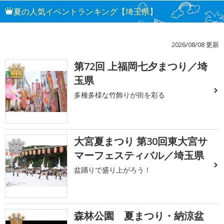
夏の人気イベントランキング【埼玉県】
2026/08/08 更新
第72回 上福岡七夕まつり／埼
1
玉県
多種多様な竹飾りが街を彩る
大宮夏まつり 第30回東大宮サ
2
マーフェスティバル／埼玉県
盆踊りで盛り上がろう！
森林公園 夏まつり・納涼盆
3