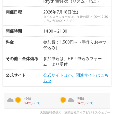
RhythmNeko（リズム・ねこ）
開催日程
2026年7月18日(土)
タイムスケジュールは、午後の部14:00〜17:30
／夜の部18:00〜21:30
開催時間
14:00～21:30
料金
参加費：1,500円～（手作りおやつ
代込み）
その他・全体備考
参加申込は、HP「申込みフォー
ム」より受付
公式サイト
公式サイトほか、関連サイトはこち
ら
今日
明日
34℃
／
25℃
36℃
／
25℃
天気情報提供元：株式会社ライフビジネスウェザー