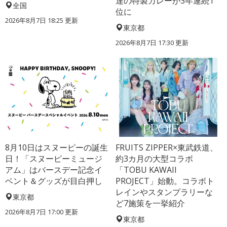
達の特製カレーが3年連続1
全国
位に
2026年8月7日 18:25
更新
東京都
2026年8月7日 17:30
更新
8月10日はスヌーピーの誕生
FRUITS ZIPPER×東武鉄道、
日！「スヌーピーミュージ
約3カ月の大型コラボ
アム」はバースデー記念イ
「TOBU KAWAII
ベント＆グッズが目白押し
PROJECT」始動。コラボト
レインやスタンプラリーな
東京都
ど7施策を一挙紹介
2026年8月7日 17:00
更新
東京都