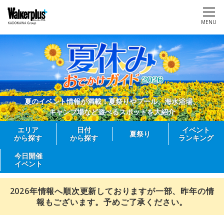
MENU
夏のイベント情報が満載！夏祭りやプール、海水浴場、
キャンプ場など遊べるスポットを大紹介
エリア
日付
イベント
夏祭り
から探す
から探す
ランキング
今日開催
イベント
2026年情報へ順次更新しておりますが一部、昨年の情
報もございます。予めご了承ください。