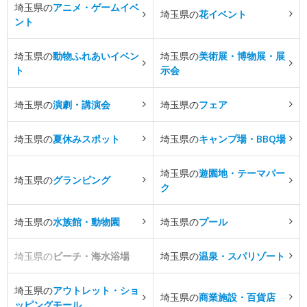
埼玉県の
アニメ・ゲームイベ
埼玉県の
花イベント
ント
埼玉県の
動物ふれあいイベン
埼玉県の
美術展・博物展・展
ト
示会
埼玉県の
演劇・講演会
埼玉県の
フェア
埼玉県の
夏休みスポット
埼玉県の
キャンプ場・BBQ場
埼玉県の
遊園地・テーマパー
埼玉県の
グランピング
ク
埼玉県の
水族館・動物園
埼玉県の
プール
埼玉県の
ビーチ・海水浴場
埼玉県の
温泉・スパリゾート
埼玉県の
アウトレット・ショ
埼玉県の
商業施設・百貨店
ッピングモール