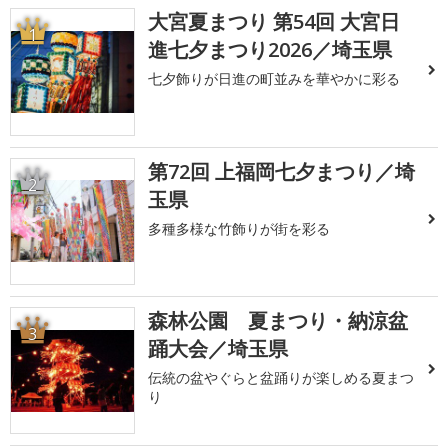
大宮夏まつり 第54回 大宮日
1
進七夕まつり2026／埼玉県
七夕飾りが日進の町並みを華やかに彩る
第72回 上福岡七夕まつり／埼
2
玉県
多種多様な竹飾りが街を彩る
森林公園 夏まつり・納涼盆
3
踊大会／埼玉県
伝統の盆やぐらと盆踊りが楽しめる夏まつ
り