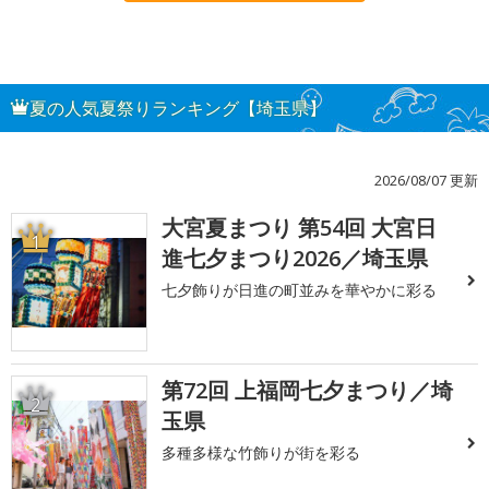
夏の人気夏祭りランキング【埼玉県】
2026/08/07 更新
大宮夏まつり 第54回 大宮日
1
進七夕まつり2026／埼玉県
七夕飾りが日進の町並みを華やかに彩る
第72回 上福岡七夕まつり／埼
2
玉県
多種多様な竹飾りが街を彩る