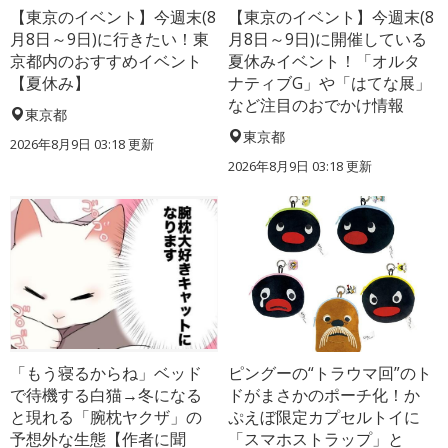
【東京のイベント】今週末(8
【東京のイベント】今週末(8
月8日～9日)に行きたい！東
月8日～9日)に開催している
京都内のおすすめイベント
夏休みイベント！「オルタ
【夏休み】
ナティブG」や「はてな展」
など注目のおでかけ情報
東京都
東京都
2026年8月9日 03:18
更新
2026年8月9日 03:18
更新
「もう寝るからね」ベッド
ピングーの“トラウマ回”のト
で待機する白猫→冬になる
ドがまさかのポーチ化！か
と現れる「腕枕ヤクザ」の
ぷえぼ限定カプセルトイに
予想外な生態【作者に聞
「スマホストラップ」と