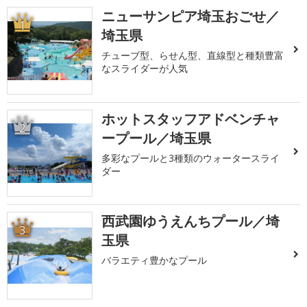
ニューサンピア埼玉おごせ／
1
埼玉県
チューブ型、らせん型、直線型と種類豊富
なスライダーが人気
ホットスタッフアドベンチャ
2
ープール／埼玉県
多彩なプールと3種類のウォータースライ
ダー
西武園ゆうえんちプール／埼
3
玉県
バラエティ豊かなプール