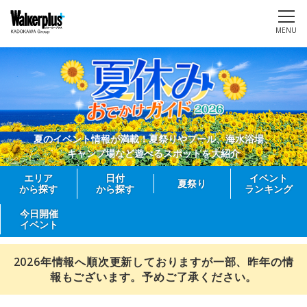
MENU
夏のイベント情報が満載！夏祭りやプール、海水浴場、
キャンプ場など遊べるスポットを大紹介
エリア
日付
イベント
夏祭り
から探す
から探す
ランキング
今日開催
イベント
2026年情報へ順次更新しておりますが一部、昨年の情
報もございます。予めご了承ください。