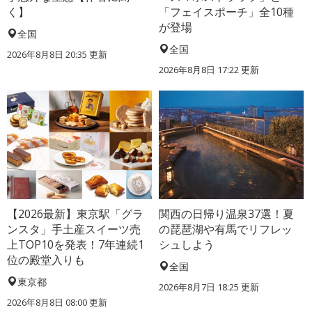
く】
「フェイスポーチ」全10種
が登場
全国
全国
2026年8月8日 20:35
更新
2026年8月8日 17:22
更新
【2026最新】東京駅「グラ
関西の日帰り温泉37選！夏
ンスタ」手土産スイーツ売
の琵琶湖や有馬でリフレッ
上TOP10を発表！7年連続1
シュしよう
位の殿堂入りも
全国
東京都
2026年8月7日 18:25
更新
2026年8月8日 08:00
更新