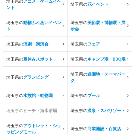
埼玉県の
アニメ・ゲームイベ
埼玉県の
花イベント
ント
埼玉県の
動物ふれあいイベン
埼玉県の
美術展・博物展・展
ト
示会
埼玉県の
演劇・講演会
埼玉県の
フェア
埼玉県の
夏休みスポット
埼玉県の
キャンプ場・BBQ場
埼玉県の
遊園地・テーマパー
埼玉県の
グランピング
ク
埼玉県の
水族館・動物園
埼玉県の
プール
埼玉県の
ビーチ・海水浴場
埼玉県の
温泉・スパリゾート
埼玉県の
アウトレット・ショ
埼玉県の
商業施設・百貨店
ッピングモール