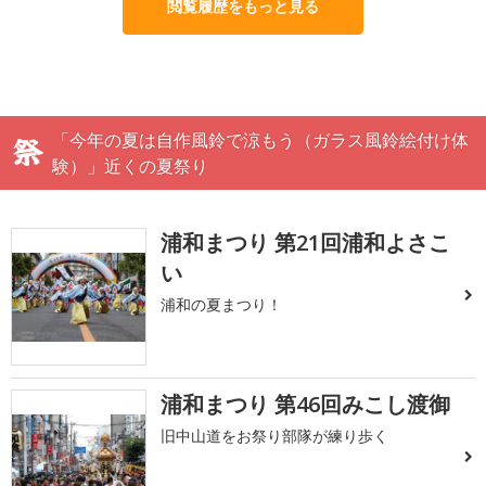
閲覧履歴をもっと見る
「今年の夏は自作風鈴で涼もう（ガラス風鈴絵付け体
験）」近くの夏祭り
浦和まつり 第21回浦和よさこ
い
浦和の夏まつり！
浦和まつり 第46回みこし渡御
旧中山道をお祭り部隊が練り歩く