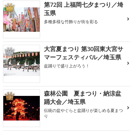
第72回 上福岡七夕まつり／埼
1
玉県
多種多様な竹飾りが街を彩る
大宮夏まつり 第30回東大宮サ
2
マーフェスティバル／埼玉県
盆踊りで盛り上がろう！
森林公園 夏まつり・納涼盆
3
踊大会／埼玉県
伝統の盆やぐらと盆踊りが楽しめる夏まつ
り