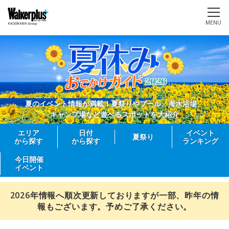
MENU
夏のイベント情報が満載！夏祭りやプール、海水浴場、
キャンプ場など遊べるスポットを大紹介
エリア
日付
イベント
夏祭り
から探す
から探す
ランキング
今日開催
イベント
2026年情報へ順次更新しておりますが一部、昨年の情
報もございます。予めご了承ください。