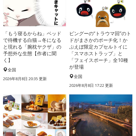
「もう寝るからね」ベッド
ピングーの“トラウマ回”のト
で待機する白猫→冬になる
ドがまさかのポーチ化！か
と現れる「腕枕ヤクザ」の
ぷえぼ限定カプセルトイに
予想外な生態【作者に聞
「スマホストラップ」と
く】
「フェイスポーチ」全10種
が登場
全国
全国
2026年8月8日 20:35
更新
2026年8月8日 17:22
更新