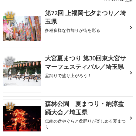
第72回 上福岡七夕まつり／埼
1
玉県
多種多様な竹飾りが街を彩る
大宮夏まつり 第30回東大宮サ
2
マーフェスティバル／埼玉県
盆踊りで盛り上がろう！
森林公園 夏まつり・納涼盆
3
踊大会／埼玉県
伝統の盆やぐらと盆踊りが楽しめる夏まつ
り