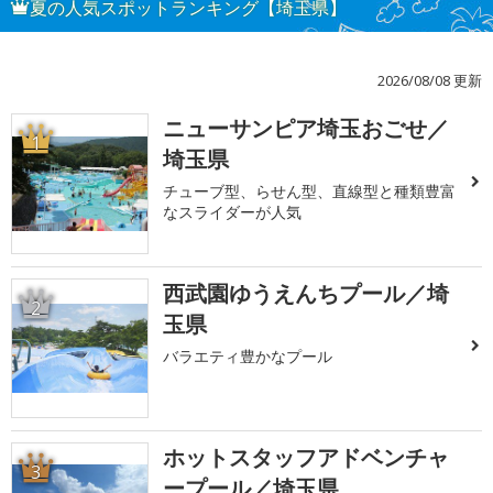
夏の人気スポットランキング【埼玉県】
2026/08/08 更新
ニューサンピア埼玉おごせ／
1
埼玉県
チューブ型、らせん型、直線型と種類豊富
なスライダーが人気
西武園ゆうえんちプール／埼
2
玉県
バラエティ豊かなプール
ホットスタッフアドベンチャ
3
ープール／埼玉県