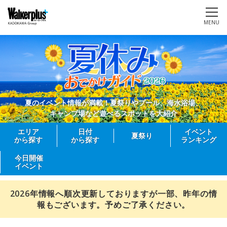
MENU
夏のイベント情報が満載！夏祭りやプール、海水浴場、
キャンプ場など遊べるスポットを大紹介
エリア
日付
イベント
夏祭り
から探す
から探す
ランキング
今日開催
イベント
2026年情報へ順次更新しておりますが一部、昨年の情
報もございます。予めご了承ください。