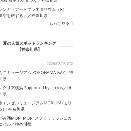
74回 橋本七夕まつり／神奈川県
レンガ・アートプラネタリウム（R）
星空を旅する」／神奈川県
もっと見る
夏の人気スポットランキング
【神奈川県】
2026/08/08 更新
んこミュージアム YOKOHAMA BAY／神
川県
ダリア横浜 Supported by Umios／神
川県
永エンゼルミュージアムMORIUM (モリ
ム)／神奈川県
がみ湖MORI MORI スプラッッッシュカ
ニバル／神奈川県