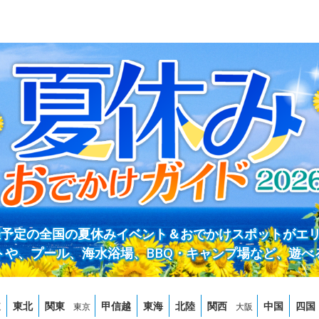
開催予定の全国の夏休みイベント＆おでかけスポットがエ
トや、プール、海水浴場、BBQ・キャンプ場など、遊べ
道
東北
関東
甲信越
東海
北陸
関西
中国
四国
東京
大阪