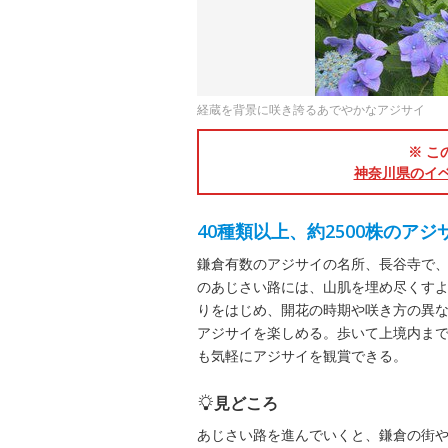
経蔵を背景に咲き誇るあでやかなアジサイ
※ こ
神奈川県のイ
40種類以上、約2500株のア
鎌倉有数のアジサイの名所、長谷寺で、
のあじさい路には、山肌を埋め尽くす
りをはじめ、開花の時期や咲き方の異
アジサイを楽しめる。歩いて上境内ま
も気軽にアジサイを観賞できる。
見どころ
あじさい路を進んでいくと、鎌倉の街