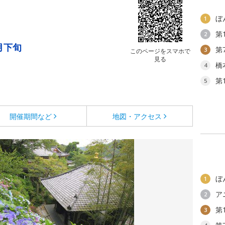
ぼ
1
第
2
月下旬
第
3
このページをスマホで
見る
橋
4
第
5
開催期間など
地図・アクセス
ぼ
1
ア
2
第
3