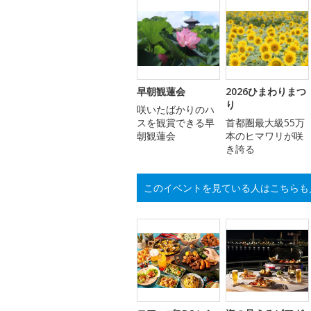
早朝観蓮会
2026ひまわりまつ
り
咲いたばかりのハ
スを観賞できる早
首都圏最大級55万
朝観蓮会
本のヒマワリが咲
き誇る
このイベントを見ている人はこちらも