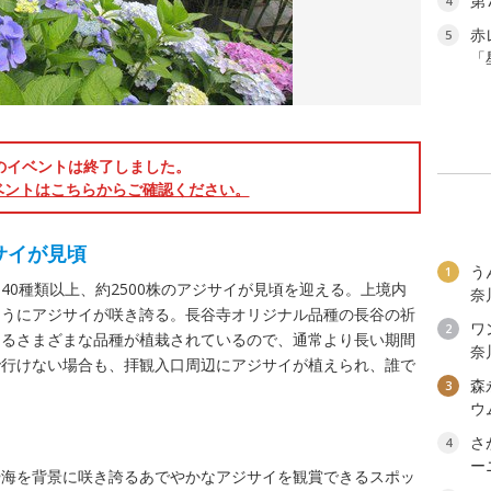
第
4
赤
5
「
のイベントは終了しました。
ベントはこちらからご確認ください。
ジサイが見頃
う
1
40種類以上、約2500株のアジサイが見頃を迎える。上境内
奈
ようにアジサイが咲き誇る。長谷寺オリジナル品種の長谷の祈
ワン
2
なるさまざまな品種が植栽されているので、通常より長い期間
奈
で行けない場合も、拝観入口周辺にアジサイが植えられ、誰で
森
3
ウ
さ
4
ー
や海を背景に咲き誇るあでやかなアジサイを観賞できるスポッ