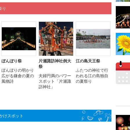
祭り
ぼんぼり祭
片瀬諏訪神社例大
江の島天王祭
祭
ぼんぼりの明かり
ふたつの神社で行
広がる鎌倉の夏の
夫婦円満のパワー
われる江の島独自
風物詩
スポット「片瀬諏
の夏祭り
訪神社」
かけスポット