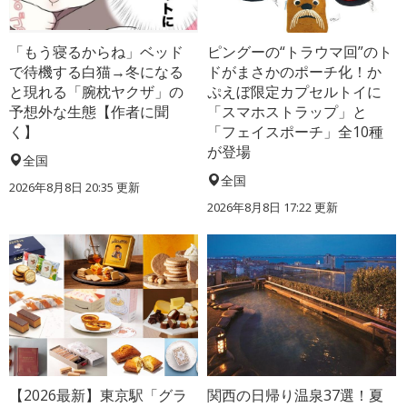
「もう寝るからね」ベッド
ピングーの“トラウマ回”のト
で待機する白猫→冬になる
ドがまさかのポーチ化！か
と現れる「腕枕ヤクザ」の
ぷえぼ限定カプセルトイに
予想外な生態【作者に聞
「スマホストラップ」と
く】
「フェイスポーチ」全10種
が登場
全国
全国
2026年8月8日 20:35
更新
2026年8月8日 17:22
更新
【2026最新】東京駅「グラ
関西の日帰り温泉37選！夏