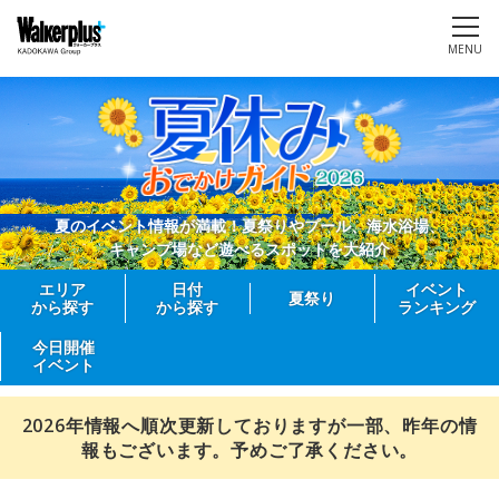
MENU
夏のイベント情報が満載！夏祭りやプール、海水浴場、
キャンプ場など遊べるスポットを大紹介
エリア
日付
イベント
夏祭り
から探す
から探す
ランキング
今日開催
イベント
2026年情報へ順次更新しておりますが一部、昨年の情
報もございます。予めご了承ください。