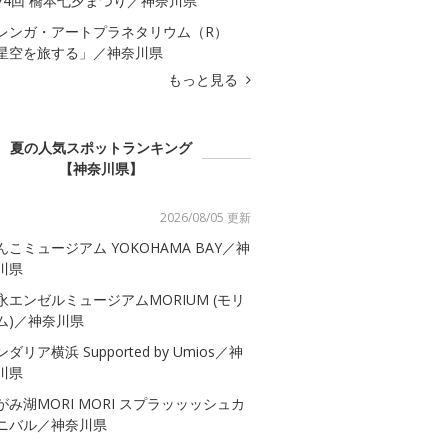
74回 橋本七夕まつり／神奈川県
レンガ・アートプラネタリウム（R）
星空を旅する」／神奈川県
もっと見る
夏の人気スポットランキング
【神奈川県】
2026/08/05 更新
んこミュージアム YOKOHAMA BAY／神
川県
永エンゼルミュージアムMORIUM (モリ
ム)／神奈川県
ダリア横浜 Supported by Umios／神
川県
がみ湖MORI MORI スプラッッッシュカ
ニバル／神奈川県