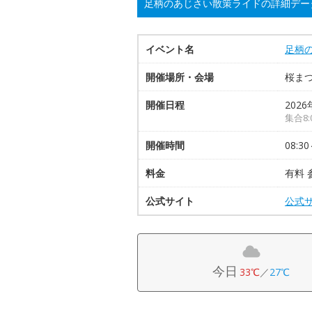
足柄のあじさい散策ライドの詳細デー
イベント名
足柄
開催場所・会場
桜ま
開催日程
2026
集合8:
開催時間
08:30
料金
有料 
公式サイト
公式
今日
33℃
／
27℃