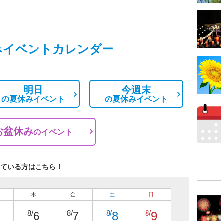
みイベントカレンダー
明日
今週末
の
夏休みイベント
の
夏休みイベント
お盆休み
の
イベント
している方はこちら！
木
金
土
日
8/
8/
8/
8/
6
7
8
9