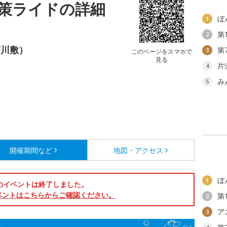
策ライドの詳細
ぼ
1
第
2
河川敷）
第
3
このページをスマホで
見る
片
4
み
5
開催期間など
地図・アクセス
ぼ
1
のイベントは終了しました。
ベントはこちらからご確認ください。
第
2
ア
3