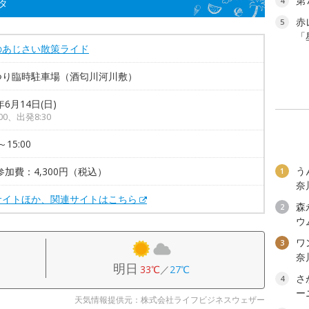
第
4
タ
赤
5
「
のあじさい散策ライド
つり臨時駐車場（酒匂川河川敷）
年6月14日(日)
00、出発8:30
～15:00
う
参加費：4,300円（税込）
1
奈
サイトほか、関連サイトはこちら
森
2
ウ
ワン
3
奈
明日
33℃
／
27℃
さ
4
ー
天気情報提供元：株式会社ライフビジネスウェザー