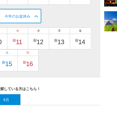
今年のお盆休み
火
水
木
金
8/
8/
8/
8/
0
11
12
13
14
土
日
8/
8/
15
16
を探している方はこちら！
8月