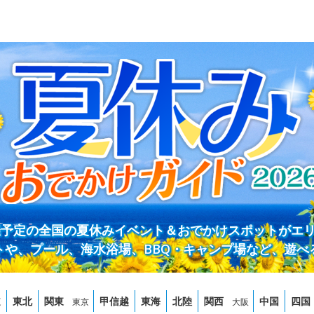
開催予定の全国の夏休みイベント＆おでかけスポットがエ
トや、プール、海水浴場、BBQ・キャンプ場など、遊べ
道
東北
関東
甲信越
東海
北陸
関西
中国
四国
東京
大阪