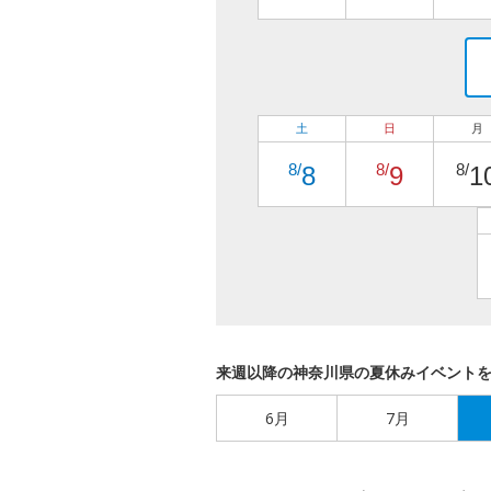
土
日
月
8/
8/
8/
8
9
1
来週以降の神奈川県の夏休みイベント
6月
7月