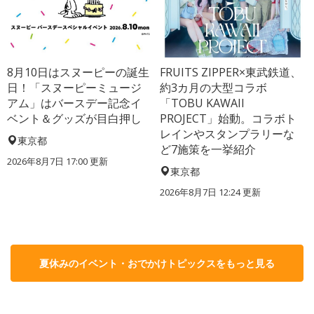
8月10日はスヌーピーの誕生
FRUITS ZIPPER×東武鉄道、
日！「スヌーピーミュージ
約3カ月の大型コラボ
アム」はバースデー記念イ
「TOBU KAWAII
ベント＆グッズが目白押し
PROJECT」始動。コラボト
レインやスタンプラリーな
東京都
ど7施策を一挙紹介
2026年8月7日 17:00
更新
東京都
2026年8月7日 12:24
更新
夏休みのイベント・おでかけトピックスをもっと見る