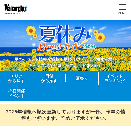
MENU
夏のイベント情報が満載！夏祭りやプール、海水浴場、
キャンプ場など遊べるスポットを大紹介
エリア
日付
イベント
夏祭り
から探す
から探す
ランキング
今日開催
イベント
2026年情報へ順次更新しておりますが一部、昨年の情
報もございます。予めご了承ください。