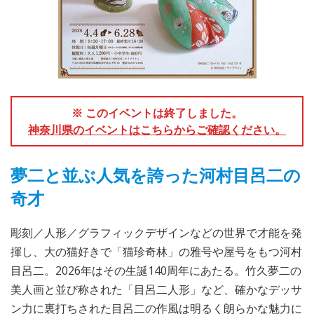
※ このイベントは終了しました。
神奈川県のイベントはこちらからご確認ください。
夢二と並ぶ人気を誇った河村目呂二の
奇才
彫刻／人形／グラフィックデザインなどの世界で才能を発
揮し、大の猫好きで「猫珍奇林」の雅号や屋号をもつ河村
目呂二。2026年はその生誕140周年にあたる。竹久夢二の
美人画と並び称された「目呂二人形」など、確かなデッサ
ン力に裏打ちされた目呂二の作風は明るく朗らかな魅力に