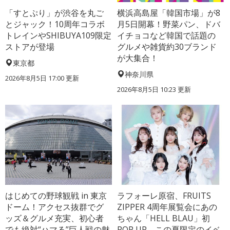
「すとぷり」が渋谷を丸ご
横浜高島屋「韓国市場」が8
とジャック！10周年コラボ
月5日開幕！野菜パン、ドバ
トレインやSHIBUYA109限定
イチョコなど韓国で話題の
ストアが登場
グルメや雑貨約30ブランド
が大集合！
東京都
神奈川県
2026年8月5日 17:00
更新
2026年8月5日 10:23
更新
はじめての野球観戦 in 東京
ラフォーレ原宿、FRUITS
ドーム！アクセス抜群でグ
ZIPPER 4周年展覧会にあの
ッズ＆グルメ充実、初心者
ちゃん「HELL BLAU」初
でも絶対“ハマる”巨人戦の魅
POP UP。この夏限定のイベ