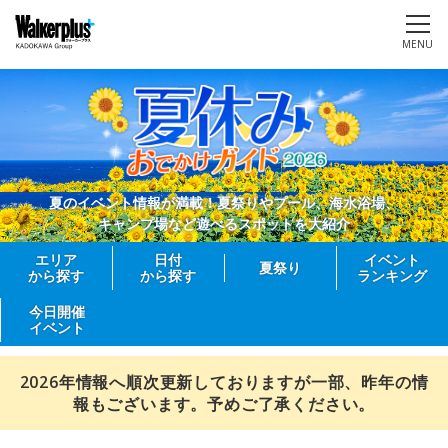
MENU
夏のイベント情報が満載！夏祭りやプール、海水浴場、
キャンプ場など遊べるスポットを大紹介
エリア
日付
イベント
夏祭り
から探す
から探す
ランキング
今日開催
イベント
2026年情報へ順次更新しておりますが一部、昨年の情
報もございます。予めご了承ください。